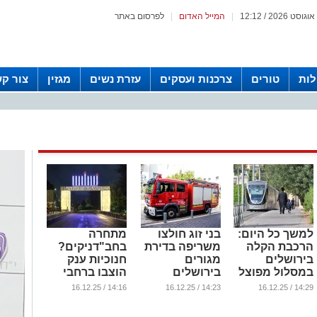
|
המייל האדום
|
לפרסום באתר
לות
טורים
צרכנות ועסקים
עזרת נשים
מגזין
צור ק
למשך כל היום:
בני זוג חולצו
מתחרה
הרכבת הקלה
משריפה בדירת
בחב"דניקים?
בירושלים
מגורים
חנוכיות ענק
במסלול מפוצל
בירושלים
הוצבו ברחבי
| כל הפרטים
ירושלים
...
14:16 / 16.12.25
14:23 / 16.12.25
14:29 / 16.12.25
...
...