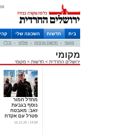
08 אוגוסט 2026 / 12:12
בית
חדשות
השכונה שלי
קהי
מקומי
חדשות ארציות
פוליטי
נדל"ן
חצרות
|
|
|
מקומי
ירושלים החרדית
>
חדשות
>
מקומי
מחדל חמור
נוסף בגבעת
זאב: מאבטח
פטרל עם אקדח
דמה
14:58 / 16.12.25
...