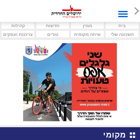
בית
מגזין
חדשות
קהילות
השכונה שלי
שיחה מקומית
טורים
צרכנות ועסקים
מקומי