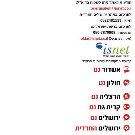
הודעות לאתר ניתן לשלוח בדוא"ל:
orjerusalem@isnet.co.il
לפרסום באתר ירושלים החרדית
חייגו: 0522481113
לפרסום ברשת ישראל נט
התקשרו:
050-7870908
(אלדה נתנאל)
elda@isnet.co.il
קבוצת התקשורת ומקומוני הרשת: