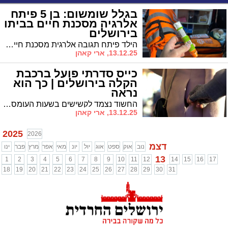
בגלל שומשום: בן 5 פיתח
אלרגיה מסכנת חיים בביתו
בירושלים
הילד פיתח תגובה אלרגית מסכנת חיים בביתו בשכונת הר נוף • חובש איחוד הצלה הזריק אפיפן ומצבו התייצב לפני שפונה לבית החולים
13.12.25, ארי קאהן
כייס סדרתי פועל ברכבת
הקלה בירושלים | כך הוא
נראה
החשוד נצמד לקשישים בשעות העומס וגונב ארנקים • הנוסעים מתבקשים לגלות ערנות ולדווח על כל אירוע חשוד
13.12.25, ארי קאהן
2025
2026
דצמ
נוב
אוק
ספט
אוג
יול
יונ
מאי
אפר
מרץ
פבר
ינו
13
1
2
3
4
5
6
7
8
9
10
11
12
14
15
16
17
18
19
20
21
22
23
24
25
26
27
28
29
30
31