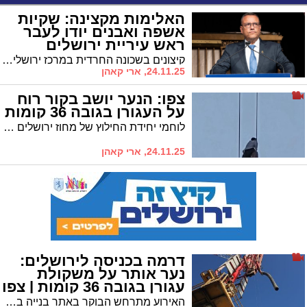
האלימות מקצינה: שקיות
אשפה ואבנים יודו לעבר
ראש עיריית ירושלים
קיצונים בשכונה החרדית במרכז ירושלים התפרעו וזרקו שקיות אשפה על ראש העיר • בהמשך ניזוק רכבו מאבנים שיודו לעברו
24.11.25, ארי קאהן
צפו: הנער יושב בקור רוח
על העגורן בגובה 36 קומות
לוחמי יחידת החילוץ של מחוז ירושלים נערכים לביצוע חילוץ בגובה רב • הנער בן ה־15 יחולץ באמצעות מערכת כבלים מתקדמת
24.11.25, ארי קאהן
דרמה בכניסה לירושלים:
נער אותר על משקולת
עגורן בגובה 36 קומות | צפו
האירוע מתרחש הבוקר באתר בנייה ברחוב שז"ר • צוותי חילוץ ויל"מ פועלים לחלצו