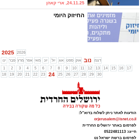
24.11.25, ארי קאהן
החיזוק היומי
2025
2026
נוב
דצמ
אוק
ספט
אוג
יול
יונ
מאי
אפר
מרץ
פבר
ינו
1
2
3
4
5
6
7
8
9
10
11
12
13
14
15
16
17
24
18
19
20
21
22
23
25
26
27
28
29
30
הודעות לאתר ניתן לשלוח בדוא"ל:
orjerusalem@isnet.co.il
לפרסום באתר ירושלים החרדית
חייגו: 0522481113
לפרסום ברשת ישראל נט