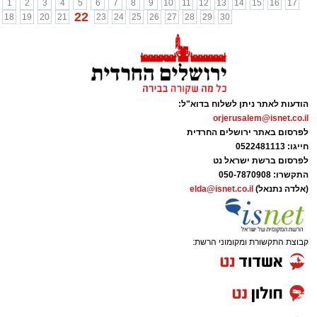
1
2
3
4
5
6
7
8
9
10
11
12
13
14
15
16
17
22
18
19
20
21
23
24
25
26
27
28
29
30
הודעות לאתר ניתן לשלוח בדוא"ל:
orjerusalem@isnet.co.il
לפרסום באתר ירושלים החרדית
חייגו: 0522481113
לפרסום ברשת ישראל נט
התקשרו:
050-7870908
(אלדה נתנאל)
elda@isnet.co.il
קבוצת התקשורת ומקומוני הרשת: