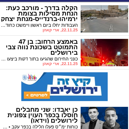
הקלה בדרך - מורכב כעת:
הנחת מסילות בצומת
ירמיהו-ברנדייס-מנחת יצחק
העבודות יחלו ביום ראשון ויימשכו כחודשיים • שימו לב להסדרי התנועה הצפויים באזור
22.11.25, ארי קאהן
באמצע הרחוב: בן 47
התמוטט בשכונת נווה צבי
בירושלים
כונני החירום שהגיעו בתוך דקות ביצעו החייאה ממושכת לאחריו פונה לבית החולים במצב קשה
22.11.25, ארי קאהן
כן יאבדו: שני מחבלים
חוסלו בכפר העוין צפונית
לירושלים (וידאו)
כוחות ימ״ס פעלו הלילה בכפר עקב • שני מחבלים חוסלו ושניים נוספים נפצעו במהלך הפרת סדר אלימה