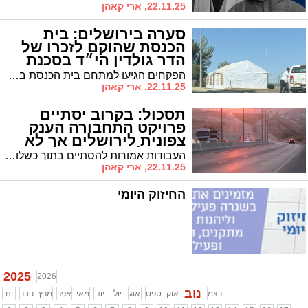
22.11.25, ארי קאהן
סערה בירושלים: בית
הכנסת שהוקם לזכרו של
הדר גולדין הי״ד בסכנת
פינוי
הפקחים הגיעו למתחם בית הכנסת בבוקר יום שישי האחרון • גורל המבנה יוכרע בימים הקרובים
22.11.25, ארי קאהן
תסכול: בקרוב יסתיים
פרויקט התחבורה הענק
צפונית לירושלים אך לא
יפתח לתנועה
העבודות אמורות להסתיים בתוך כשלושה חודשים • נכון לעכשיו הכביש החדש לא צפוי להיפתח לתנועה
22.11.25, ארי קאהן
החיזוק היומי
2025
2026
נוב
דצמ
אוק
ספט
אוג
יול
יונ
מאי
אפר
מרץ
פבר
ינו