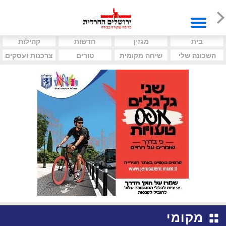
בית
מגזין
חדשות
קהילות
השכונה שלי
שיחה מקומית
טורים
צרכנות ועסקים
מקומי