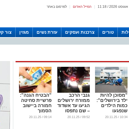
|
המייל האדום
|
לפרסום באתר
לות
טורים
צרכנות ועסקים
עזרת נשים
מגזין
צור ק
"מסוכן להיות
גנבי הרכב
"הבטיח הגנה":
ילד בירושלים":
ממזרח ירושלים
פרשיית סחיטה
כמות הילדים
הגיעו עד אשדוד
חמורה ביישוב
שנפגעו
– שם נתפסו
הסמוך
בתאונות דרכים
לירושלים
...
09:14 / 20.11.25
09:52 / 20.11.25
10:34 / 20.11.25
בבירה מזעזעת
...
...