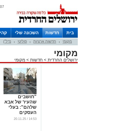
07 אוגוסט 2026 / 11:18
בית
חדשות
השכונה שלי
קהי
מקומי
חדשות ארציות
פוליטי
נדל"ן
חצרות
|
|
|
מקומי
ירושלים החרדית
>
חדשות
>
מקומי
"חושבים
שהעיר של אבא
שלהם": בעלי
העסקים
בירושלים
14:53 / 20.11.25
זועמים | בלעדי
...