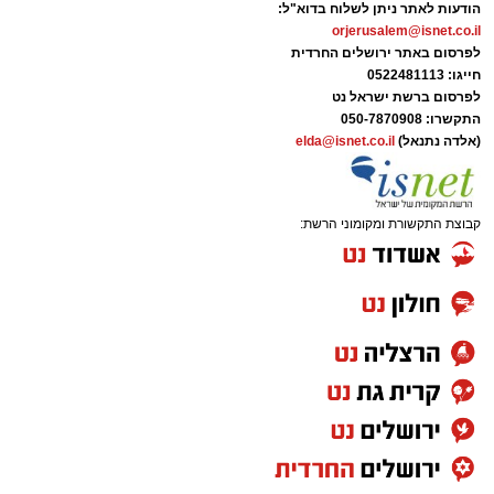
הודעות לאתר ניתן לשלוח בדוא"ל:
orjerusalem@isnet.co.il
לפרסום באתר ירושלים החרדית
חייגו: 0522481113
לפרסום ברשת ישראל נט
התקשרו:
050-7870908
(אלדה נתנאל)
elda@isnet.co.il
קבוצת התקשורת ומקומוני הרשת: