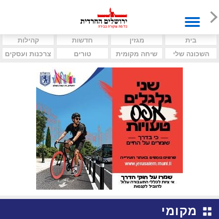
בית
מגזין
חדשות
קהילות
השכונה שלי
שיחה מקומית
טורים
צרכנות ועסקים
מקומי