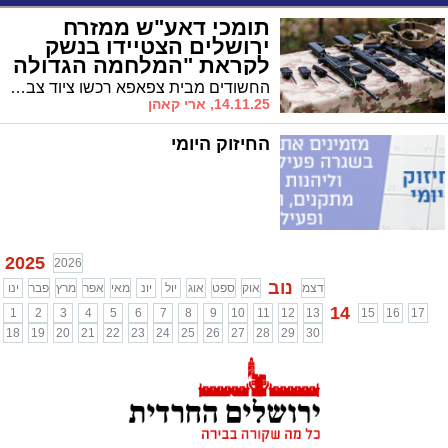
תומכי דאע"ש ממזרח
ירושלים הצטיידו בנשק
לקראת "המלחמה הגדולה
ביהודים" | צפו
החשודים מבית צפאפא רכשו ציוד צבאי ואקדח שיועד – לפי הודאת אחד מהם – ל"מלחמה הגדולה באחרית הימים" • שניים מהם לקראת כתב אישום, האחרים ממשיכים להיחקר
14.11.25, ארי קאהן
החיזוק היומי
2025
2026
נוב
דצמ
אוק
ספט
אוג
יול
יונ
מאי
אפר
מרץ
פבר
ינו
14
1
2
3
4
5
6
7
8
9
10
11
12
13
15
16
17
18
19
20
21
22
23
24
25
26
27
28
29
30