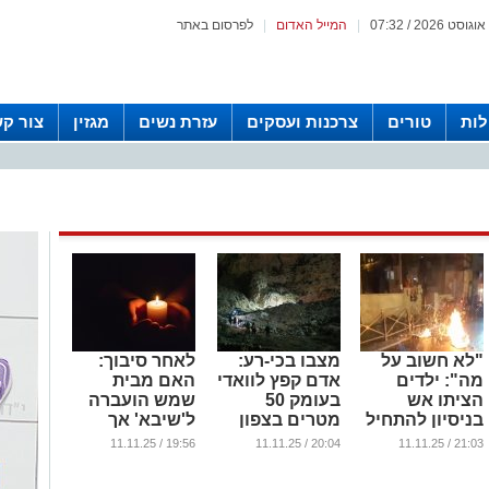
|
המייל האדום
|
לפרסום באתר
לות
טורים
צרכנות ועסקים
עזרת נשים
מגזין
צור ק
"לא חשוב על
מצבו בכי-רע:
לאחר סיבוך:
מה": ילדים
אדם קפץ לוואדי
האם מבית
הציתו אש
בעומק 50
שמש הועברה
בניסיון להתחיל
מטרים בצפון
ל'שיבא' אך
'הפגנה' סמוך
ירושלים
נפטרה בעת
19:56 / 11.11.25
20:04 / 11.11.25
21:03 / 11.11.25
למאה שערים |
לידת תינוקה
...
צפו
הרביעי