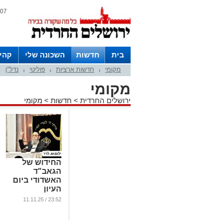
07 אוגוסט 2026 / 07:32
בית
חדשות
השכונה שלי
קהי
מקומי
חדשות ארציות
פוליטי
נדל"ן
חצרות
|
|
|
מקומי
ירושלים החרדית
>
חדשות
>
מקומי
החידוש של
הגאב"ד
האשדודי ביום
העיון
הירושלמי:
23:52 / 11.11.25
מעשר שני שלא
בשוויו