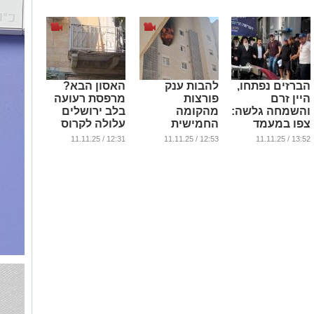
...
...
הברזים נפתחו,
להבות ענק
האסון הבא?
היין זרם
פורצות
מרפסת רעועה
והשמחה גלשה:
מהקומה
בלב ירושלים
צפו במעמד
החמישית
עלולה לקרוס
המרגש שנערך
בדרום ירושלים
בכל רגע | צפו
12:31 / 11.11.25
12:53 / 11.11.25
13:52 / 11.11.25
ב'יקבי ציון'
| צפו בשריפה
...
(וידאו)
ובנזק העצום
...
...