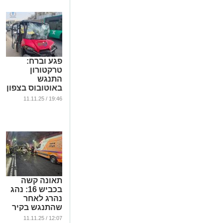
...
פגע וברח:
טרקטורון
התנגש
באוטובוס בצפון
ירושלים – הנהג
19:46 / 11.11.25
ברח
...
תאונה קשה
בכביש 16: נהג
נהרג לאחר
שהתנגש בקיר
המנהרה
12:07 / 11.11.25