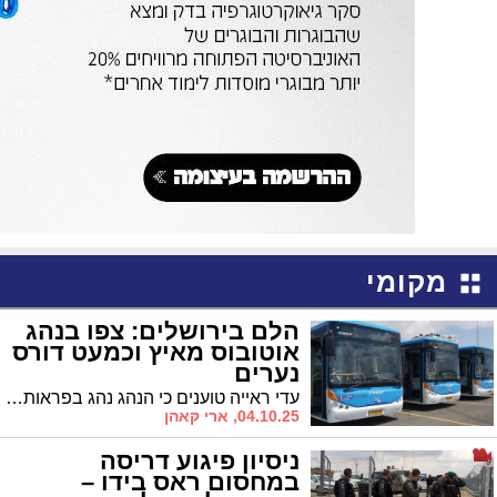
מקומי
הלם בירושלים: צפו בנהג
אוטובוס מאיץ וכמעט דורס
נערים
עדי ראייה טוענים כי הנהג נהג בפראות, עבר באדום וחתך רכבים בניגוד לכיוון התנועה • תושבים זועמים: "נס התרחשות שלא הסתיים באסון"
04.10.25, ארי קאהן
ניסיון פיגוע דריסה
במחסום ראס בידו –