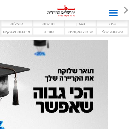
בית
מגזין
חדשות
קהילות
השכונה שלי
שיחה מקומית
טורים
צרכנות ועסקים