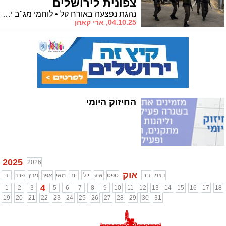
צפונית לירושלים
נהגת נפצעה באורח קל • לוחמי מג"ב ירו באוויר ותפסו את החשוד שנמלט לכפר בידו
04.10.25, ארי קאהן
החיזוק היומי
2025
2026
אוק
דצמ
נוב
ספט
אוג
יול
יונ
מאי
אפר
מרץ
פבר
ינו
4
1
2
3
5
6
7
8
9
10
11
12
13
14
15
16
17
18
19
20
21
22
23
24
25
26
27
28
29
30
31