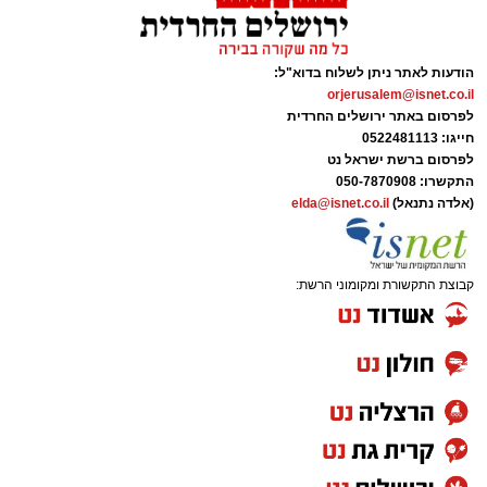
הודעות לאתר ניתן לשלוח בדוא"ל:
orjerusalem@isnet.co.il
לפרסום באתר ירושלים החרדית
חייגו: 0522481113
לפרסום ברשת ישראל נט
התקשרו:
050-7870908
(אלדה נתנאל)
elda@isnet.co.il
קבוצת התקשורת ומקומוני הרשת: