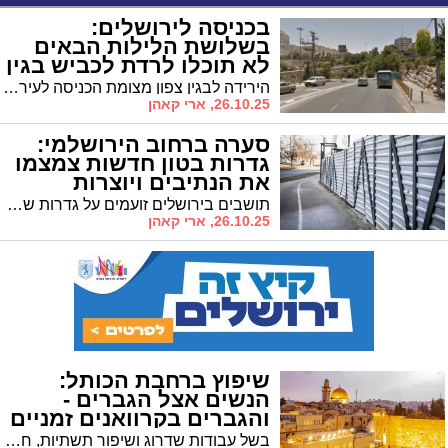
בכניסה לירושלים:
בשלושת הלילות הבאים
לא תוכלו לרדת לכביש בגין
הירידה לבגין צפון מצומת הכניסה לעיר דרך מחלף ליפתא תיחסם בשל עבודות להכשרת נתיב תחבורה ציבורית • העבודות יתקיימו בשלושה לילות רצופים החל מיום שני הקרוב • קווי אוטובוס יוסטו לתחנות חלופיות
26.10.25, ארי קאהן
סערה ברחוב הירושלמי:
גדרות בטון חדשות צמצמו
את הנתיבים ויוצרות
פקקים
תושבים בירושלים זועמים על גדרות שהוצבו לאורך קו הרכבת ברחוב ירמיהו • בעירייה מסבירים: מדובר בהיערכות לעבודות המסילות שיחלו בקרוב
26.10.25, ארי קאהן
שיפוץ ברחבת הכותל:
הנשים אצל הגברים -
והגברים בקרוואנים זמניים
בשל עבודות שדרוג ושיפור תשתיות, חדרי השירות לנשים ברחבת הכותל ייסגרו זמנית • חדרי השירות לגברים יעברו לשטח הקראוונים באזור החניה • בקרן למורשת הכותל מבטיחים: העבודות יושלמו במהירות המרבית