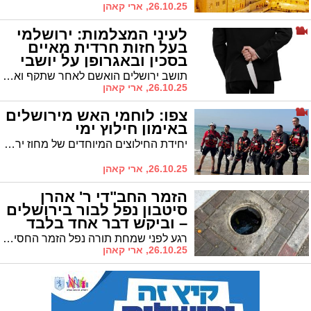
26.10.25, ארי קאהן
לעיני המצלמות: ירושלמי
בעל חזות חרדית מאיים
בסכין ובאגרופן על יושבי
בית כנסת בעיר
תושב ירושלים הואשם לאחר שתקף ואיים על מתפללים במהלך סעודת שמחת תורה בבית כנסת בשכונת רמות • על פי האישום, הגיע למקום עם אגרופן וסכין וגרם לבהלה רבה
26.10.25, ארי קאהן
צפו: לוחמי האש מירושלים
באימון חילוץ ימי
יחידת החילוצים המיוחדים של מחוז ירושלים מרחב האומה קיימה אימון חילוץ מימי מורכב בשיתוף יחידת "להבה" הארצית • ההכנות מתעצמות לקראת החורף והאפשרות לשיטפונות
26.10.25, ארי קאהן
הזמר החב"די ר' אהרן
סיטבון נפל לבור בירושלים
– וביקש דבר אחד בלבד
רגע לפני שמחת תורה נפל הזמר החסידי ר' אהרן סיטבון לבור פתוח באמצע הרחוב • למרות הכאב והשבר ברגלו, ביקש רק לוודא שאיש נוסף לא ייפגע
26.10.25, ארי קאהן