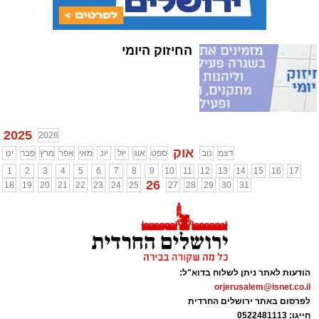
החיזוק היומי
2025
2026
אוק
דצמ
נוב
ספט
אוג
יול
יונ
מאי
אפר
מרץ
פבר
ינו
1
2
3
4
5
6
7
8
9
10
11
12
13
14
15
16
17
26
18
19
20
21
22
23
24
25
27
28
29
30
31
הודעות לאתר ניתן לשלוח בדוא"ל:
orjerusalem@isnet.co.il
לפרסום באתר ירושלים החרדית
חייגו: 0522481113