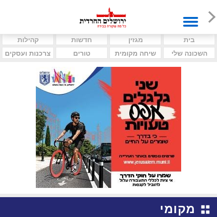
בית
מגזין
חדשות
קהילות
השכונה שלי
שיחה מקומית
טורים
צרכנות ועסקים
מקומי