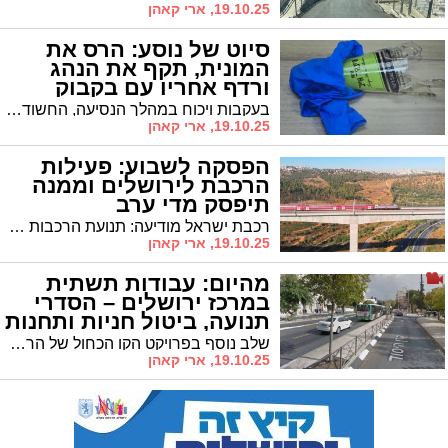
19.10.25, ארי קאהן
סיוט של נוסע: הרס את
המונית, תקף את הנהג
ורדף אחריו עם בקבוק
שבור
בעקבות ויכוח במהלך הנסיעה, החשוד שבר את מראת המונית, איים על הנהג ורדף אחריו עם בקבוק שבור • אמש הוארך מעצרו בבית המשפט
19.10.25, ארי קאהן
הפסקה לשבוע: פעילות
הרכבת לירושלים וממנה
תיפסק מדי ערב
רכבת ישראל מודיעה: תנועת הרכבות מירושלים ואליה תופסק בכל ערב השבוע בין 23:00 ל־5:00 בבוקר • יופעל מערך היסעים ללא עלות עבור הנוסעים
19.10.25, ארי קאהן
מהיום: עבודות תשתית
במרכז ירושלים – הסדרי
תנועה, ביטול חניות ותחנות
חדשות | כנסו כנסו
שלב נוסף בפרויקט הקו הכחול של הרכבת הקלה יוצא לדרך • יבוצעו העתקות תשתיות והקמת נת"צ חדש • הנה כל הפרטים על השינויים הצפויים בתחבורה ובחניות
19.10.25, ארי קאהן