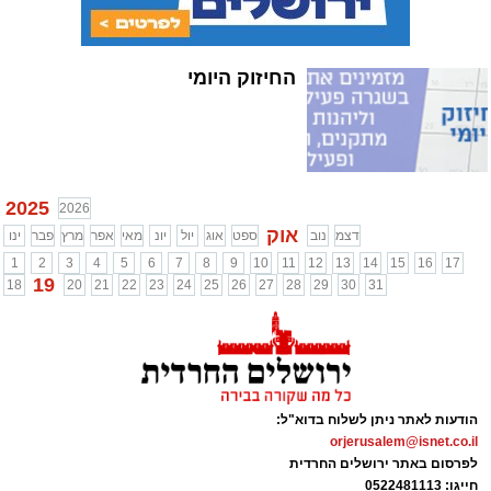
החיזוק היומי
2025
2026
אוק
דצמ
נוב
ספט
אוג
יול
יונ
מאי
אפר
מרץ
פבר
ינו
1
2
3
4
5
6
7
8
9
10
11
12
13
14
15
16
17
19
18
20
21
22
23
24
25
26
27
28
29
30
31
הודעות לאתר ניתן לשלוח בדוא"ל:
orjerusalem@isnet.co.il
לפרסום באתר ירושלים החרדית
חייגו: 0522481113