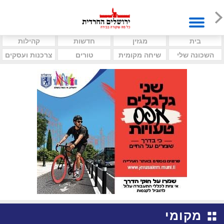
בית
מגזין
חדשות
קהילות
השכונה שלי
שיחה מקומית
טורים
צרכנות ועסקים
מקומי