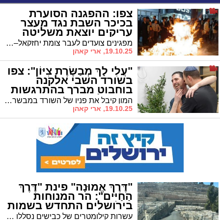
צפו: ההפגנה הסוערת
בכיכר השבת נגד מעצר
עריקים יוצאת משליטה
מפגינים צועדים לעבר צומת יחזקאל–שמואל הנביא • ניסיונות לחסום כבישים ולהצית פחים • כוחות משטרה, יס"מ ומג"ב פועלים במקום
19.10.25, ארי קאהן
"עֲלִי לָךְ מְבַשֶּׂרֶת צִיּוֹן": צפו
בשורד השבי אלקנה
בוחבוט מברך בהתרגשות
"הגומל" ו"שהחיינו"
המון קיבל את פניו של השורד במבשרת ציון • לאחר שנתיים בשבי חמאס, בוחבוט שב לביתו ובירך ברוב עם על הנס הגדול
19.10.25, ארי קאהן
"דֶּרֶךְ אֱמוּנָה" פינת "דֶּרֶךְ
הַחַיִּים": הר המנוחות
בירושלים התחדש בשמות
רחובות
עשרות קילומטרים של כבישים נסללו מחדש, חדרי השירותים שופצו והוחלפו, ולראשונה – רחובות ההר קיבלו שמות • מנכ"ל מועצת בתי העלמין: "בשורה של ממש ותיקון היסטורי"