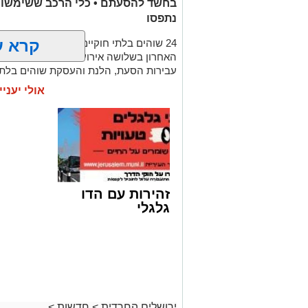
בחשד להסעתם • כלי הרכב ששימשו ע
נתפסו
קרא ע
24 שוהים בלתי חוקיים שניסו להסתנן ל
האחרון בשלושה אירועים שונים במסגרת פע
עבירות הסעת, הלנת והעסקת שוהים בלתי 
אולי יעניי
עוד בנושא:
צפו במרדף שהסתיים במעצר
האוטובוס נעצר - והחשד התברר כמוצדק
התחבא בתא המטען – ואז התברר: תכנן פיג
זהירות עם הדו
גלגלי
ב
למרכז ה
ירושלים החרדית
>
חדשות
>