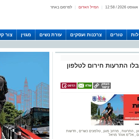
|
המייל האדום
|
לפרסום באתר
לות
טורים
צרכנות ועסקים
עזרת נשים
מגזין
צור ק
בלו התרעות חירום לטלפון
ון
,
התרעות
,
מרחב מוגן
,
טלפונים כשרים
,
חדשות
ים
,
אל"מ אוהד מויאל