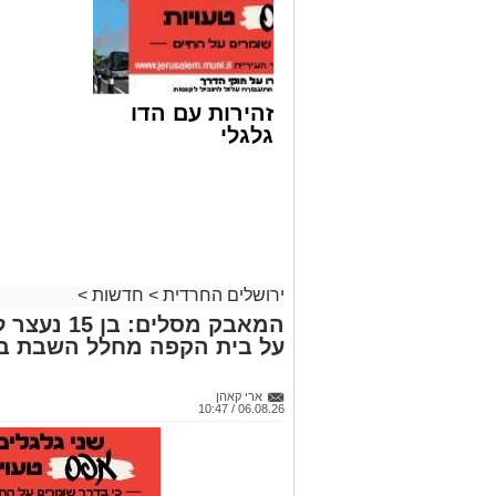
עוד בנושא:
"ים לירושלמים": צפו באלפים משתכשכים 
זהירות עם הדו
גלגלי
ירושלים החרדית
>
חדשות
>
המאבק מסלי
על בית הקפה מחלל השבת בי
ארי קאהן
06.08.26 / 10:47