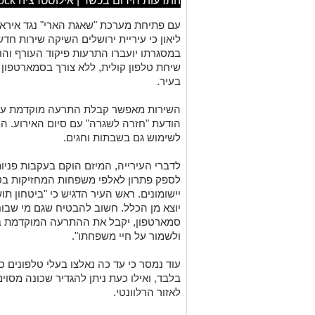
התרעות חירום בכשר | אילוסטרציה shutterstock
עם פתיחת מערכת "שאגת הארי" נגד איראן
ליאון כי עיריית ירושלים השיקה שירות חד
במסגרתו יועברו התרעות פיקוד העורף וה
שיחת טלפון קולית, ללא צורך בסמארטפון 
בעיר.
השירות מאפשר קבלת התרעה מוקדמת עוד
הודעת "חזרה לשגרה" עם סיום האירוע. ה
לשימוש גם בשבתות וחגים.
לדברי העירייה, המיזם הוקם בעקבות פניו
לספק פתרון לאלפי משפחות המחזיקות בטל
יישומונים. ראש העיר הדגיש כי "ביטחון תו
יוצא מן הכלל. חשוב להבטיח שגם מי שבוח
סמארטפון, יקבל את ההתרעה המוקדמת בי
ולשמור על חיי משפחתו".
עוד נמסר כי עד כה נאלצו בעלי טלפונים
בלבד, ואילו כעת ניתן להגדיר שכונה מס
לאזור הרלוונטי.