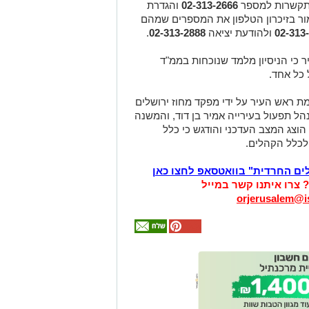
תקשרות למספר
02-313-2666
והגדרת
מור בזיכרון הטלפון את המספרים שמהם
02-313
ולהודעת יציאה
02-313-2888
.
 כי הניסיון מלמד שנוכחות בממ"ד
כל אחד.
מת ראש העיר על ידי מפקד מחוז ירושלים
הל תפעול בעירייה אמיר בן דוד, והמשנה
הוצג המצב העדכני והודגש כי כלל
לכלל הקהלים.
לים החרדית" בוואטסאפ לחצו כאן
? צרו איתנו קשר במייל
orjerusalem@is
אולי
יעניין
אותך
גם