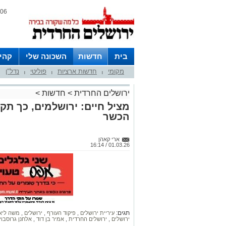
06 אוגוסט 2026 / 12:58
בית
חדשות
השכונה שלי
קהי
מקומי
חדשות ארציות
פוליטי
נדל"ן
חצרות
|
|
|
ירושלים החרדית
>
חדשות
>
מציל חיים: ירושלמים, כך תק
הכשר
ארי קאהן
01.03.26 / 16:14
תגים:
עיריית ירושלים
,
פיקוד העורף
,
ירושלים
,
משה ליא
ירושלים
,
ירושלים החרדית
,
אמיר בן דוד
,
אלחנן גרוסבו