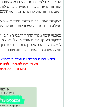
ההצטרפות לשירות מתבצעת באמצעות ה
אזור ההתרעה. בעירייה מציינים כי יש לש
יתקבלו ההודעות: להתרעה מוקדמת
-2777
בעקבות האסון בבית שמש, חידד ראש העיר
מצילה חיים ומהווה השתדלות המוטלת על 
במוצאי שבת נערך תדרוך לרבני העיר ביוז
בפיקוד העורף, אל"מ אוהד מויאל, ראש מינ
לראש העיר הרב אלחנן גרוסבוים. בתדרוך 
המקלטים בעיר נפתחו וכי ההנחיות חודדו 
להצטרפות לקבוצות ועדכוני "ירוש
מעוניינים להגיב? לדווח
האדום
net.co.il