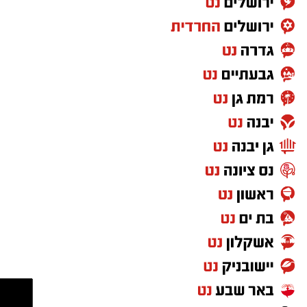
במהלך הבריחה ניגח החשוד ניידת משטרה
בעוצמה, פצע שוטרת שפונתה לקבלת טיפול
רפואי בבית החולים וגרם נזק כבד לכלי הרכב.
המרדף הדרמטי נמשך גם לאחר שהרכב הנמלט
נעצר; החשוד נמלט מהמקום רגלית, ובמהלך
הפעילות בוצע לעברו ירי שהביא לפציעתו. למרות
הפציעה, הוא המשיך בניסיונות ההימלטות.
בסריקות ממוקדות של כוחות המשטרה אותר
החשוד כשהוא מסתתר בתוך רכב אחר – שאותו
ניסה לגנוב באותם רגעים ממש במטרה להשלים
את הבריחה. מעצרו הוארך מעת לעת עד להגשת
כתב האישום היום, המלמד על ניסיון שיטתי מצדו
לגנוב שלושה כלי רכב שונים באותו היום.