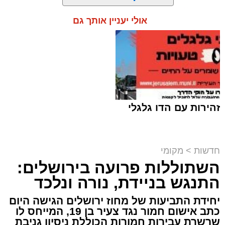
אולי יעניין אותך גם
תגים:
ירושלים
,
שב"ח
זהירות עם הדו גלגלי
חדשות
>
מקומי
השתוללות פרועה בירושלים:
פעילות מבצעית מתוחה במעבר בעוטף
ירושלים הסתיימה במעצרם של שוהה בלתי
התנגש בניידת, נורה ונלכד
חוקי ונהג שהסיע אותו, לאחר שחיפוש יסודי
יחידת התביעות של מחוז ירושלים הגישה היום
של לוחמי מג"ב חשף שיטת הסתרה יצירתית
כתב אישום חמור נגד צעיר בן 19, המייחס לו
במיוחד.
שרשרת עבירות חמורות הכוללת ניסיון גניבת