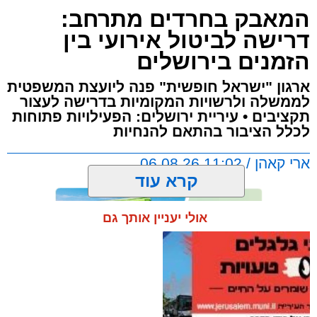
שוהים בלתי חוקיים.
המאבק בחרדים מתרחב:
דרישה לביטול אירועי בין
עוד בנושא:
הזמנים בירושלים
צפו במרדף שהסתיים במעצר
ארגון "ישראל חופשית" פנה ליועצת המשפטית
האוטובוס נעצר - והחשד התברר כמוצדק
לממשלה ולרשויות המקומיות בדרישה לעצור
התחבא בתא המטען – ואז התברר: תכנן פיגוע |
תקציבים • עיריית ירושלים: הפעילויות פתוחות
צפו
לכלל הציבור בהתאם להנחיות
ארי קאהן / 11:02 06.08.26
קרא עוד
אולי יעניין אותך גם
תגים:
עיריית ירושלים
,
ירושלים
,
בין הזמנים
,
ישראל
בפעילות של שוטרי תחנת בנימין בכביש 1 נעצר
חופשית
,
יוסי חביליו
,
חדשות ירושלים
,
ירושלים
מיניבוס ישראלי שהיה בדרכו למרכז הארץ.
החרדית
,
עולם התורה
,
בני ישיבות
,
גלי
בבדיקת הרכב אותרו 16 שוהים בלתי חוקיים,