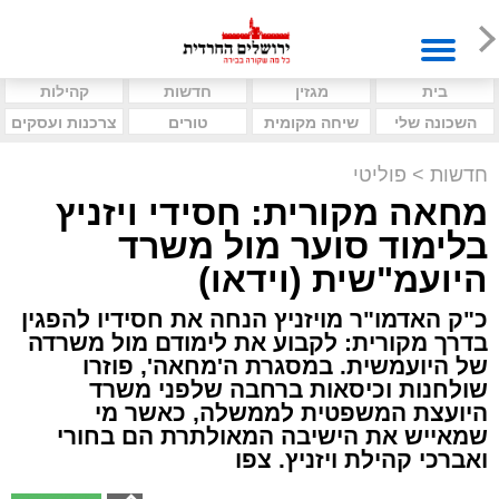
בית
מגזין
חדשות
קהילות
השכונה שלי
שיחה מקומית
טורים
צרכנות ועסקים
חדשות
>
פוליטי
מחאה מקורית: חסידי ויזניץ
בלימוד סוער מול משרד
היועמ"שית (וידאו)
כ"ק האדמו"ר מויזניץ הנחה את חסידיו להפגין
בדרך מקורית: לקבוע את לימודם מול משרדה
של היועמשית. במסגרת ה'מחאה', פוזרו
שולחנות וכיסאות ברחבה שלפני משרד
היועצת המשפטית לממשלה, כאשר מי
שמאייש את הישיבה המאולתרת הם בחורי
ואברכי קהילת ויזניץ. צפו