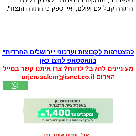
הישיבות", מנמקים בחסידות, "לעסוק בלימוד
התורה קבל עם ועולם, ואין ספק כי התורה הנצח".
להצטרפות לקבוצות ועדכוני "ירושלים החרדית"
בוואטסאפ לחצו כאן
מעוניינים להגיב? לדווח? צרו איתנו קשר במייל
האדום
orjerusalem@isnet.co.il
אולי יעניין אותך גם