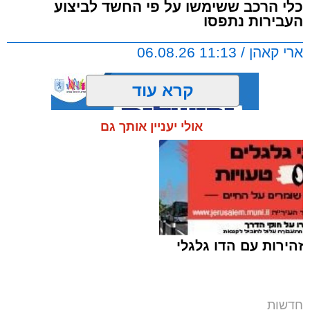
כלי הרכב ששימשו על פי החשד לביצוע
העבירות נתפסו
ארי קאהן / 11:13 06.08.26
קרא עוד
אולי יעניין אותך גם
תגים:
כביש 1
,
ירושלים
,
משטרת ישראל
,
כביש
443
,
מחוז ש"י
,
שוהים בלתי חוקיים
,
באר שבע
,
שב"חים
,
כפר עקב
,
חדשות ירושלים
,
ירושלים
החרדית
,
תחנת בנימין
,
תחנת מודיעין עילית
זהירות עם הדו גלגלי
24 שוהים בלתי חוקיים שניסו להסתנן לשטחי
המדינה נתפסו במהלך השבוע האחרון בשלושה
אירועים שונים במסגרת פעילות יזומה של שוטרי
מחוז ש"י נגד עבירות הסעת, הלנת והעסקת
חדשות