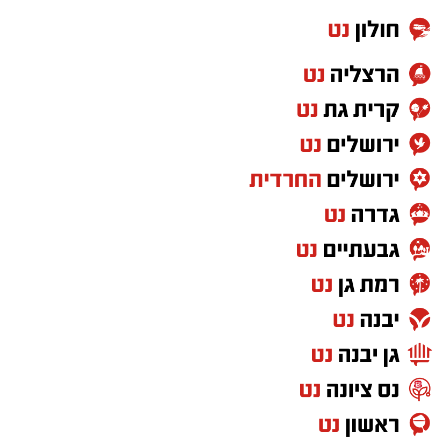
ברכב בדרכם להיכנס לשטחי המדינה בניגוד
לחוק.
במשטרה מסרו כי כלי הרכב ששימשו על פי החשד
לביצוע העבירות נתפסו, החשודות הובאו לדיון
בבית המשפט ומעצרן הוארך.
במשטרת ישראל הדגישו כי ימשיכו לפעול בנחישות
נגד עבירות הסעת, הלנת והעסקת שוהים בלתי
חוקיים, במטרה לשמור על ביטחון הציבור ולסכל
פעילות העלולה לסכן את שלום הציבור.
להצטרפות לקבוצות ועדכוני "ירושלים החרדית"
בוואטסאפ לחצו כאן
מעוניינים להגיב? לדווח? צרו איתנו קשר במייל