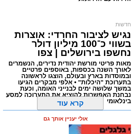
חרם על תחנת הדלק | אילוסטרציה shutterstock
חדשות
נגיש לציבור החרדי: אוצרות
ארי קאהן / 10:09 07.08.26
בשווי כ־100 מיליון דולר
נחשפו בירושלים | צפו
מאות פריטי מורשת יהודית נדירים, הנשמרים
לאורך השנה בכספות, באוספים פרטיים
ובמוסדות בארץ ובעולם, הוצגו לראשונה
תגים:
מזרח ירושלים
,
ירושלים
,
רמות
,
תחנת דלק
,
בתערוכת "היכלות" • אלפי מבקרים הגיעו
חדשות ירושלים
,
ירושלים החרדית
,
גניבת פרטי
במשך שלושה ימים לבנייני האומה, וכעת
נבחנת האפשרות להוציא את התערוכה למסע
אשראי
,
שירות עצמי
בינלאומי
קרא עוד
חשד לגניבת פרטי אשראי ב
תחנת דלק
בשכונת
ארי קאהן / 09:54 07.08.26
רמות בירושלים: במהלך השבוע האחרון דיווחו
אולי יעניין אותך גם
תושבים על לפחות שני מקרים שבהם נגנבו, על פי