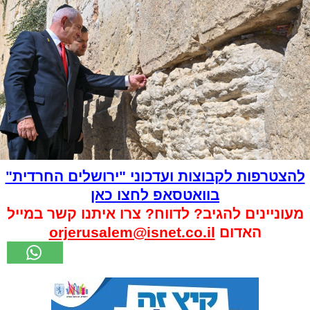
להצטרפות לקבוצות ועדכוני "ירושלים החרדית"
בוואטסאפ לחצו כאן
מעוניינים להגיב? לדווח? צרו איתנו קשר במייל
האדום
orjerusalem@isnet.co.il