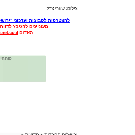
צילום: שערי צדק
להצטרפות לקבוצות ועדכוני "ירוש
מעוניינים להגיב? לדווח
האדום
net.co.il
ירושלים החרדית
>
חדשות
>