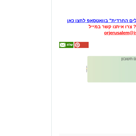
לים החרדית" בוואטסאפ לחצו כאן
? צרו איתנו קשר במייל
orjerusalem@is
אולי
יעניין
אותך
גם
זהירות עם הדו
גלגלי