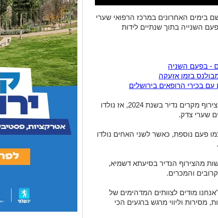
שם בימים האחרונים במרכז הרפואי שערי
פעם השנייה בתוך שנתיים לידות
ום - בפעם השניה
 עם בכירי הרופאים בירושלים
משה ויוסף מזרחי, אחים תאומים, כבר חוו צירוף מקרים נדיר בשנת 2024, אז נולדו
ם שערי צדק.
ו פעם נוספת, כאשר לשני האחים נולדו
ת מהצירוף הנדיר בסיעתא דשמיא,
רובים והמכרים.
אנחנו מודים לצוותים המדהימים של
, מסירות וליווי מרגש ברגעים הכי