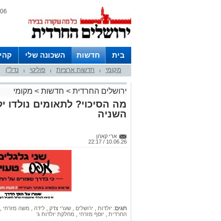
06 אוגוסט 2026 / 17:41
בית
חדשות
השכונה שלי
קהי
מקומי
חדשות ארציות
פוליטי
נדל"ן
חצרות
|
|
|
ירושלים החרדית
>
חדשות
>
מקומי
מה הסיכוי? לתאומים נולדו יל
השניה
ארי קאהן
10.06.26 / 22:17
תגים:
יולדות
,
ירושלים
,
שערי צדק
,
לידה
,
משה מזרחי
,
החרדית
,
יוסף מזרחי
,
מחלקת יולדות ג'