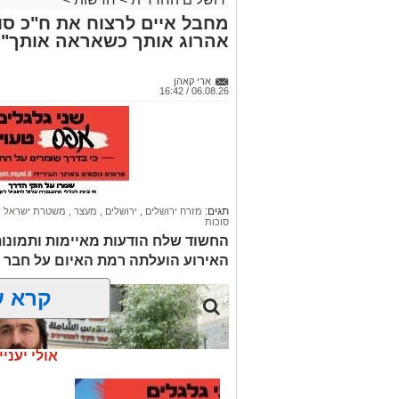
מחבל איים לרצוח את ח"כ סוכ
אהרוג אותך כשאראה אותך"
ארי קאהן
06.08.26 / 16:42
תגים:
מזרח ירושלים
,
ירושלים
,
מעצר
,
משטרת ישראל
,
סוכות
החשוד שלח הודעות מאיימות ותמונו
האירוע הועלתה רמת האיום על חבר 
קרא ע
אולי יעניי