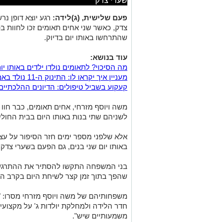
שערי צדק
פעם שלישית, (ג)לידה:
רגע יוצא דופן נר
צדק, כאשר שני אחים תאומים זכו לחוות ב
שהתרחשו באותו יום בדיוק.
עוד בנושא:
מה הסיכוי? לתאומים נולדו ילדים באותו י
מעניין איך יקראו לו: התינוק ה-11 נולד באמבולנס בזמן אזעקה
קעקוע בשביל טיפולים: הדיונים ההלכתיים
לשניהם שתי בנות באותו היום בבית החולי
אלא שלפני מספר ימים חזר הסיפור על עצמ
באותו יום שני בנים, גם הפעם בשערי צדק.
בני המשפחה התקשו להסתיר את ההתרגשו
שהפך בתוך זמן קצר לשיחת היום בקרב הק
משפחותיהם של משה ויוסף מזרחי מסרו: "
חדר הלידה ולמחלקת יולדות ג' על מקצועיות
משמעותיים שיש".