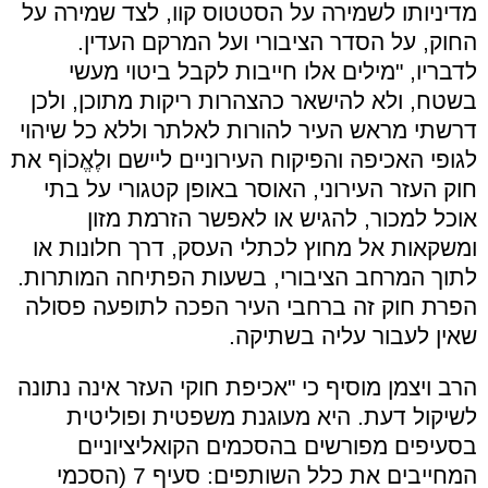
מדיניותו
לשמירה על הסטטוס קוו, לצד שמירה על
החוק, על הסדר הציבורי ועל המרקם העדין.
לדבריו, "מילים אלו חייבות לקבל ביטוי מעשי
בשטח, ולא להישאר כהצהרות ריקות מתוכן, ולכן
דרשתי מראש העיר
להורות לאלתר וללא כל שיהוי
לגופי האכיפה והפיקוח העירוניים ליישם ולֶאֱכוֹף את
חוק העזר העירוני, האוסר באופן קטגורי על בתי
אוכל למכור, להגיש או לאפשר הזרמת מזון
ומשקאות אל מחוץ לכתלי העסק, דרך חלונות או
לתוך המרחב הציבורי, בשעות הפתיחה המותרות.
הפרת חוק זה ברחבי העיר הפכה לתופעה פסולה
שאין לעבור עליה בשתיקה.
הרב ויצמן מוסיף כי "אכיפת חוקי העזר אינה נתונה
לשיקול דעת. היא מעוגנת משפטית ופוליטית
בסעיפים מפורשים בהסכמים הקואליציוניים
המחייבים את כלל השותפים: סעיף 7 (הסכמי