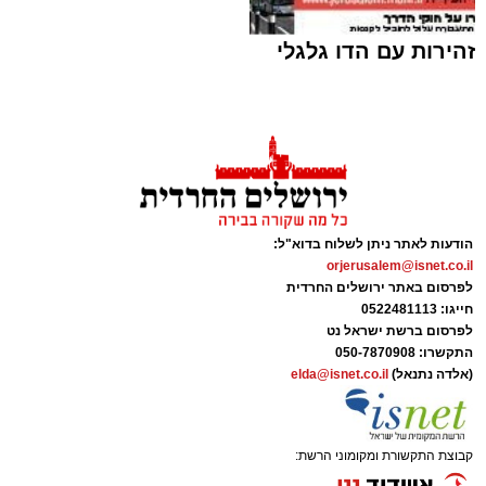
זהירות עם הדו גלגלי
ח"כ סוכות בסיור בבתי ספר במזרח ירושלים |
דוברות
ארי קאהן / 16:42 06.08.26
הודעות לאתר ניתן לשלוח בדוא"ל:
orjerusalem@isnet.co.il
לפרסום באתר ירושלים החרדית
חייגו: 0522481113
לפרסום ברשת ישראל נט
תגים:
מזרח ירושלים
,
ירושלים
,
מעצר
,
משטרת
התקשרו:
050-7870908
(אלדה נתנאל)
elda@isnet.co.il
ישראל
,
איומים
,
חדשות ירושלים
,
ירושלים החרדית
,
צבי סוכות
קבוצת התקשורת ומקומוני הרשת:
טרזן המחבל:
תושב מזרח ירושלים בן 25 נעצר