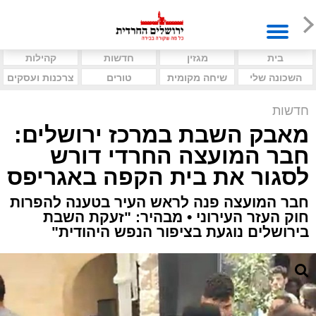
בית
מגזין
חדשות
קהילות
השכונה שלי
שיחה מקומית
טורים
צרכנות ועסקים
חדשות
מאבק השבת במרכז ירושלים:
חבר המועצה החרדי דורש
לסגור את בית הקפה באגריפס
חבר המועצה פנה לראש העיר בטענה להפרות
חוק העזר העירוני • מבהיר: "זעקת השבת
בירושלים נוגעת בציפור הנפש היהודית"