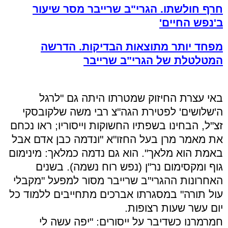
חרף חולשתו. הגרי"ב שרייבר מסר שיעור
ב'נפש החיים'
מפחד יותר מתוצאות הבדיקות. הדרשה
המטלטלת של הגרי"ב שרייבר
באי עצרת החיזוק שמטרתו היתה גם "לרגל
ה'שלושים' לפטירת הגה"צ רבי משה שלקובסקי
זצ"ל, הבחינו בשפתיו החשוקות וייסוריו; ראו נכחם
את מאמר מרן בעל החזו"א "ונדמה כבן אדם אבל
באמת הוא מלאך". הוא גם נדמה כמלאך: מינימום
גוף ומקסימום נר"ן (נפש רוח נשמה). בשנים
האחרונות ההגרי"ב שרייבר מסור למפעל "מקבלי
עול תורה" במסגרתו אברכים מתחייבים ללמוד כל
יום עשר שעות רצופות.
חמרמרנו כשדיבר על ייסורים: "יפה עשה לי