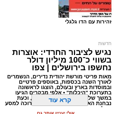
הרכב הידרדר ומחץ אותו למוות.
כוחות הצלה שהגיעו למקום מצאו אותו במצב אנוש
והחלו לבצע עליו פעולות החייאה. במקביל הוא
זהירות עם הדו גלגלי
פונה לבית החולים הדסה הר הצופים אולם חרף
מאמצי ההצלה ולדאבון לב המשפחה הוא נפטר.
חרם על תחנת הדלק | אילוסטרציה shutterstock
חדשות
נגיש לציבור החרדי: אוצרות
ארי קאהן / 10:09 07.08.26
בשווי כ־100 מיליון דולר
נחשפו בירושלים | צפו
מאות פריטי מורשת יהודית נדירים, הנשמרים
לאורך השנה בכספות, באוספים פרטיים
ובמוסדות בארץ ובעולם, הוצגו לראשונה
תגים:
מזרח ירושלים
,
ירושלים
,
רמות
,
תחנת דלק
,
בתערוכת "היכלות" • אלפי מבקרים הגיעו
חדשות ירושלים
,
ירושלים החרדית
,
גניבת פרטי
במשך שלושה ימים לבנייני האומה, וכעת
קרא עוד
אשראי
,
שירות עצמי
נבחנת האפשרות להוציא את התערוכה למסע
בינלאומי
אולי יעניין אותך גם