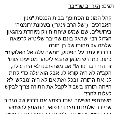
תגים:
הגרי"ב שרייבר
קהל המונים הסתופף בבית הכנסת "מנין
האברכים" ("של הרב זינגר") בשכונת 'רוממה'
בירושלים, שם שמעו שיחת חיזוק מיוחדת מהגאון
הגדול רבי ישראל בונם שרייבר שליט"א לרפואה
שלמה על מהותו של בן-תורה.
בדבריו עמד על הפסוק, "ומשה עלה אל האלוקים"
כתוב במדרש מכאן שהבא ליטהר מסייעים אותו'.
זה הרי דבר נורא!" אם משה-רבנו לא היה עולה,
הקב"ה לא היה קורא לו. אבל הוא עלה כדי לתת
לנו את התורה, ובכל זאת אם לא היה 'מבקש' לא
הייתה תורה! בשביל לקבל את התורה צריך לבקש;
לעלות להר!"
משתתפי השיעור, שתו בצמא את דבריו של הגריב
שרייבר שלמרות מצבו הרפואי, התאמץ להשמיע