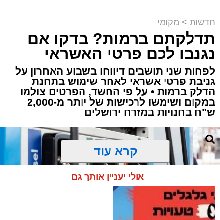
חדשות
>
מקומי
תדלקתם ברמות? בדקו אם
קבוצת זמן אמת
נגנבו לכם פרטי האשראי
מערכת האתר / 18:52 07.08.26
לפחות שני תושבים דיווחו בשבוע האחרון על
גניבת פרטי אשראי לאחר שימוש בתחנת
הדלק ברמות • על פי החשד, הפרטים צולמו
במקום ושימשו לרכישות של יותר מ-2,000
ש"ח בחנויות במזרח ירושלים
תגים:
ירושלים
,
תאונה
,
זמר
,
אחים ננעלו ברכב
אסון בירושלים: הזמר אבישי לוי ז"ל משכונת רמת
קרא עוד
שלמה נהרג בתאונה קשה ברח' אדוניהו הכהן
בירושלים.
אולי יעניין אותך גם
על פי עדי ראיה, הנפטר הוריד נוסעים מרכבו וירד
לסייע להם בחבילות, אך מסיבה שאינה ברורה