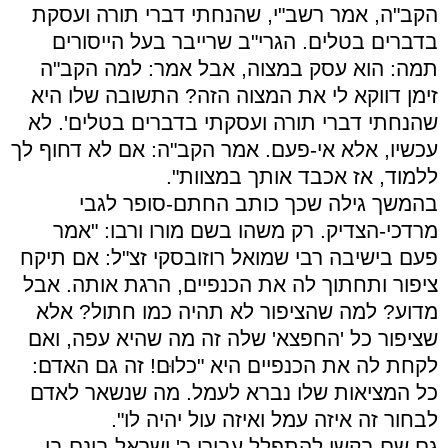
הקב"ה, אמר רשב"י, שהנחתי דברי תורה ועסקת
בדברים בטלים. הגרי"ב שרייבר בעל הייסורים
תמה: הוא עסק במצוה, אבל אמר: למה הקב"ה
זימן דווקא לי את המצוה הזה? התשובה שלו היא
שהנחתי דברי תורה ועסקתי בדברים בטלים'. לא
עכשיו, אלא אי-פעם. אמר הקב"ה: אם לא דחוף לך
ללמוד, אז אכבד אותך במצוות".
בהמשך גילה שכך כותב החתם-סופר לגבי
מרדכי-הצדיק. רק משהו בשם מורו ורבו: "אמר
פעם בישיבה רבי שמואל רוזובסקי זצ"ל: אם תיקח
ציפור ותחתוך לה את הכנפיים, הרגת אותה. אבל
מדוע? למה שהציפור לא תהיה כמו חתול? אלא
שציפור כל 'החפצא' שלה זה מה שהיא עפה, ואם
לקחת לה את הכנפיים היא "כלוּם! זה גם האדם:
כל המציאות שלו נברא לעמל. מה שנשאר לאדם
לבחור זה איזה עמל ואיזה עול יהיה לו".
גם שם בקשו להתפלל עבורו ר' ישראל בונם בן