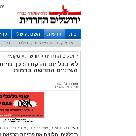
08 אוגוסט 2026 / 05:14
בית
חדשות
השכונה שלי
קהי
מקומי
חדשות ארציות
פוליטי
נדל"ן
חצרות
|
|
|
ירושלים החרדית
>
חדשות
>
מקומי
לא בכל יום זה קורה: כך מית
השיניים החדשה ברמות
מנהל האתר
13.05.26 / 17:40
תגים:
כללית סמייל
,
משה רוזנגרטן
,
מרפאת כללית סמייל
ב'כללית' מלווים את פתיחת מרפאת ה