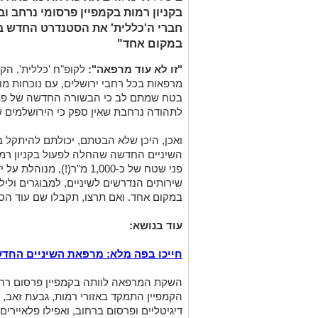
בקניון רמות בקמפיין פרסומי נרחב וב
חברי ה'כללית' את הסטנדרט החדש ב
במקום אחד"
"זו לא עוד מרפאה":
לקופ"ח 'כללית', ה
מרפאות בכל רחבי ירושלים, עם נוכחות מו
בטח שמתם לב כי הבשורה החדשה של פתי
לתהודה נרחבת שאין ספק כי הירושלמים שמ
ואכן, היכן שלא הבטתם, יכולתם להיתק
השיניים החדשה שהחלה לפעול בקניון רמ
פני שטח של כ-1,000 מ"ר(!),
שירותים הנדרשים לשיניים, למבוגרים ולי
במקום אחד. ואם תרצו, תקבלו שם עוד הסב
עוד בנושא:
חייכו בפה מלא: מרפאת השיניים החדש
השקת המרפאה לוותה בקמפיין פרסום רח
הקמפיין התמקד באזורי רמות, גבעת זאב,
דיגיטליים ופרסום ברחוב, ואפילו פלאיירים 