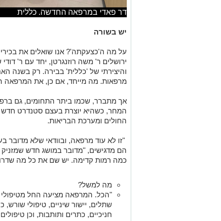
דר פאדי במרפאה החדשה. כללית
יש בשורה
על מה ה'כצעקתה'? אנו שואלים את בכירי 
ירושלים ר' משה רוזנגרטן, יחד עם ר' דוד
והיצירתי של 'כללית' בבירה. רק בשנה הא
מרפאות. מה מייחד, אם כן, את המרפאה ה
אך מתברר, שכמו ביתר התחומים, גם ברפוא
המחר, כשהיא יוצרת בעצם סטנדרט חדש ב
החולים ומערכת הבריאות.
"זו לא עוד מרפאה, ובוודאי שלא מדובר בע
הם מדגישים, "מדובר במושג חדש שמזניק 
כמה רמות קדימה. יש שם את כל מה שדרוש
מה למשל?
"הכל. המרפאה מציעה החל מטיפולי ש
שתלים, יישור שיניים, טיפולי שורש, כ
חניכיים, כתרים ותותבות, וכן טיפולי