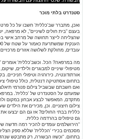
הבשורה. שלטי החוצות עם הבשורה על
סטנדרט בלתי מוכר
ואכן, מתברר שב'כללית' חשבו על כל פרט
בעצם "בית חולים לשיניים", לא מרפאה, יש
שהצליחה לייצר תחושה של מרחב אישי ב
עובדים, מחולקת לשלושה אזורים מרכזיים, עם 13 חדרי טיפול מת
מה במרפאה? הכל. וכשב'כללית' אומרים 'ה
מטיפולי שיניים למבוגרים ולילדים, שיקום,
אורתודונטיה, כירורגיה וטיפולי חניכיים. ב
בתחום אסתטיקה דנטלית, כולל טיפולי ציפו
ואם חשבתם שבשביל צילום פנורמי תיאלצו
שמעתם על הסטנדרט של 'כללית'. במרפאה
מתקדם, המאפשר לבצע אבחון במקום ולחס
צילום חיצוניים. וכן, מכירים את הילדים ש
כללית בבתי החולים? אז גם הם יבצעו את
גם טיפולים בהרדמה כללית
.
"הירושלמים עומדים להכיר רמה חדשה של ט
מסכמים בכירי 'הכללית' שללא ספק הצליח
בתחום. "וכשזו הבשורה, רק מתבקש שנהדה