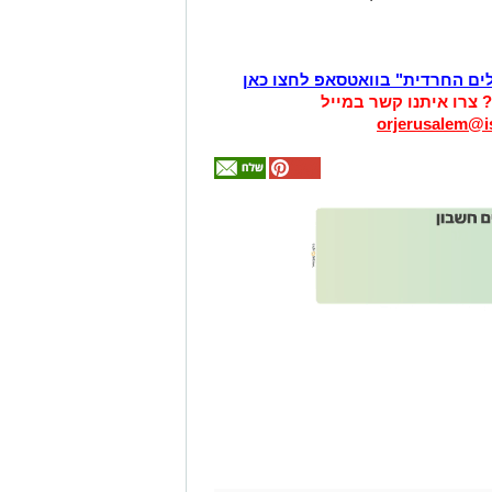
לים החרדית" בוואטסאפ לחצו כאן
? צרו איתנו קשר במייל
orjerusalem@is
אולי
יעניין
אותך
גם
זהירות עם הדו
גלגלי