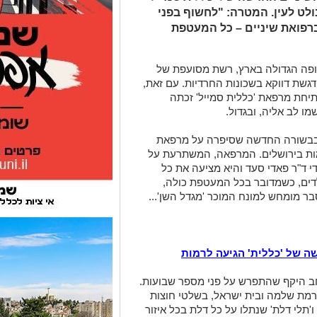
ולט לעין. המטרה: "לחשוף בפני
רפואת שיניים – כל המעטפת
קופה הגדולה בארץ, רשת מסועפת של
דגשת דווקא בשכונות החרדיות. עם זאת,
חת מרפאת 'כללית סמייל' זכתה
ו לב אליה, ובגדול.
ל בבשורה החדשה שסיפרה על מרפאת
ות בירושלים. המרפאה, המשתרעת על
 מנוהלת על ידי ד"ר פאדי סעד והיא מציעה את כל
לדים, כשמדובר בכל המעטפת כולה,
ר מומחש למונח המוכר 'מגדל השן'...
ה של 'כללית' הגיעה לרמות
ב היקף שהתפרש על פני מספר שבועות.
 רמת שלמה ובית ישראל, בשלטי חוצות
ו'תלי דלת' שנתלו על כל דלת בכל איזור