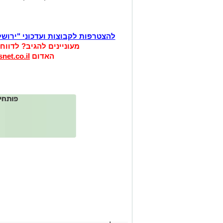
להצטרפות לקבוצות ועדכוני "ירוש
מעוניינים להגיב? לדווח
האדום
net.co.il