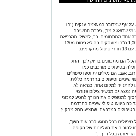
 מרפאת השיניים החדשה
. על אף שמדובר במעצמה ענקית (זהו
 מי שדואג לומר), ניכרת החשיבה
כל אחד מהתחומים. כך, למשל, המרפאה
הענקית שמשתרעת כאמור על שטח של 1,000 מ"ר ומועסקים בה לא פחות מ130
קדמים.
כל' הם מתכוונים בדיוק לכך, החל
 וכלה בטיפולים מורכבים כמו
קרוב, אגב, הם מגלים יתווספו טיפולים
י שיניים וטיפולים בהרדמה כללית
.
 להתנייד למקום אחר, כנראה לא
 נמצא גם מכשיר צילום פנורמי
וך למטופלים את הצורך להגיע למכוני
עד כה ביצעו טיפולי שיניים בהרדמה
 הטיפולים במרפאה, שתציע החל מהקיץ
יפולים בכל הנוגע לבריאות השן",
ו להוכיח את העליונות של הקופה
ד אותה בכל דרך..."