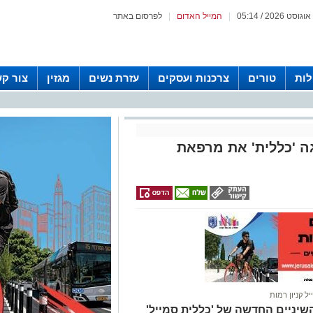
|
המייל האדום
|
לפרסום באתר
לות
טורים
צרכנות ועסקים
עזרת נשים
מגזין
צור ק
גה 'כללית' את מרפאת
 קניון רמות
שיניים החדשה של 'כללית סמייל'