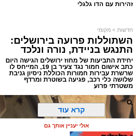
זהירות עם הדו גלגלי
חדשות
>
מקומי
השתוללות פרועה בירושלים:
פעילות מבצעית מתוחה במעבר בעוטף
ירושלים הסתיימה במעצרם של שוהה בלתי
התנגש בניידת, נורה ונלכד
חוקי ונהג שהסיע אותו, לאחר שחיפוש יסודי
יחידת התביעות של מחוז ירושלים הגישה היום
של לוחמי מג"ב חשף שיטת הסתרה יצירתית
כתב אישום חמור נגד צעיר בן 19, המייחס לו
במיוחד.
שרשרת עבירות חמורות הכוללת ניסיון גניבת
שלושה כלי רכב, פגיעה בשוטרת ומרדף
משטרתי פרוע
האירוע התרחש במהלך פעילות משותפת של
לוחמי מג״ב עוטף ירושלים ולוחמי המעברים
לשמירה על הביטחון השוטף בגזרת הבירה.
קרא עוד
הכוחות עצרו לבדיקה שגרתית רכב שעורר את
חשדם, ועד מהרה הבינו שמשהו אינו כשורה.
אולי יעניין אותך גם