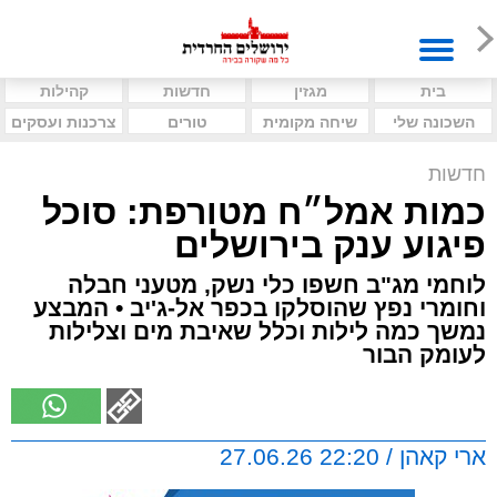
בית
מגזין
חדשות
קהילות
השכונה שלי
שיחה מקומית
טורים
צרכנות ועסקים
חדשות
כמות אמל״ח מטורפת: סוכל
פיגוע ענק בירושלים
לוחמי מג"ב חשפו כלי נשק, מטעני חבלה
וחומרי נפץ שהוסלקו בכפר אל-ג'יב • המבצע
נמשך כמה לילות וכלל שאיבת מים וצלילות
לעומק הבור
ארי קאהן / 22:20 27.06.26