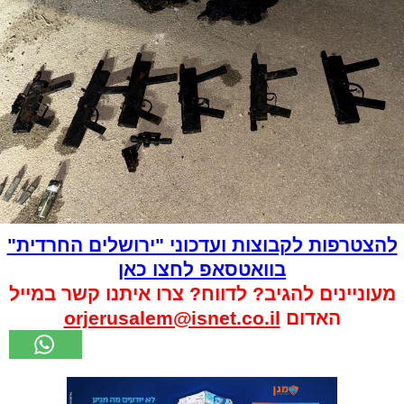
להצטרפות לקבוצות ועדכוני "ירושלים החרדית"
בוואטסאפ לחצו כאן
מעוניינים להגיב? לדווח? צרו איתנו קשר במייל
האדום
orjerusalem@isnet.co.il