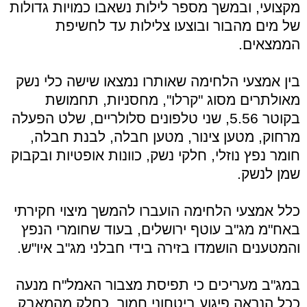
מקצועי, ובמשך מספר לילות נשאבו כמויות גדולות
של מים מהבור ובוצעו צלילות עד לחשיפת
הממצאים.
בין אמצעי הלחימה שאותרו נמצאו שישה כלי נשק
מאולתרים מסוג "קרלו", מחסניות, תחמושת
בקוטר 5.56, שני טלפונים סלולריים, שלט הפעלה
מרחוק, מטען צינור, מטען חבלה, לבנת חבלה,
חומר נפץ נוזלי, חלקי נשק, כוונות אופטיות ובקבוק
שמן לנשק.
כלל אמצעי הלחימה הועברו להמשך מיצוי חקירתי
באח"מ מג"ב עוטף ירושלים, בעוד שחומרי הנפץ
והמטענים הושמדו בזירה בידי חבלני מג"ב איו"ש.
במג"ב מעריכים כי תפיסת מצבור האמל"ח מנעה
ככל הנראה פיגוע ביטחוני חמור, כחלק מהמאבק