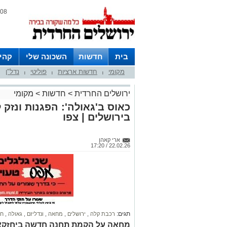
08 אוגוסט 2026 / 13:19
בית
חדשות
השכונה שלי
קהי
מקומי
חדשות ארציות
פוליטי
נדל"ן
חצרות
|
|
|
ירושלים החרדית
>
חדשות
>
מקומי
כאוס ב'גאולה': הפגנות ונז
בירושלים | צפו
ארי קאהן
22.02.26 / 17:20
תגים:
רכבת קלה
,
ירושלים
,
מחאה
,
ונדליזם
,
גאולה
,
חד
מחאה על הקמת תחנה חדשה ביחזקאל