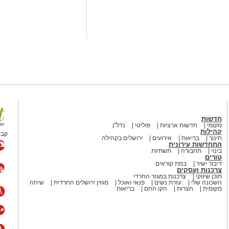
בו וירד לסייע להם בחבילות, אך מסיבה
ות.
ב אנוש והחלו לבצע עליו פעולות
הדסה הר הצופים אולם חרף מאמצי
חדשות
מקומי
חדשות ארציות
פוליטי
נדל"ן
קהילות
קבו
חינוך
בריאות
אירועים
ירושלים בקהילה
לים החרדית" בוואטסאפ לחצו כאן
התחדשות עירונית
בינוי
תחבורה
תשתיות
? צרו איתנו קשר במייל
טורים
orjerusalem@is
דיבור ישיר
במת קוראים
צרכנות ועסקים
תוכן שיווקי
צרכנות במגזר החרדי
השכונה שלי
עזרת נשים
פנאי ואוכל
מגזין ירושלים החרדית
שיחה
מקומית
חצרות
הקו החם
בריאות