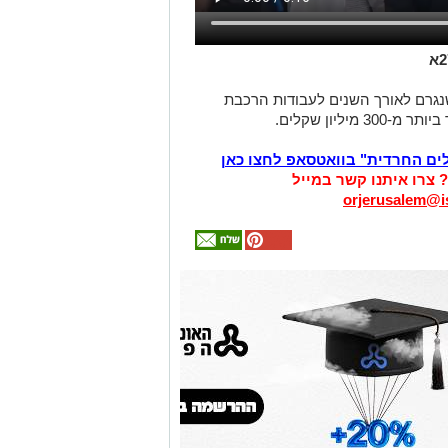
נגרם לאורך השנים לעבודות הרכבת
ליון שקלים.
לים החרדית" בוואטסאפ לחצו כאן
? צרו איתנו קשר במייל
orjerusalem@is
אולי
יעניין
אותך
גם
זהירות עם הדו
גלגלי