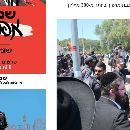
ונדליזם • הנזק המצטבר לעבודות הרכבת מוערך ביותר מ-300 מיליון