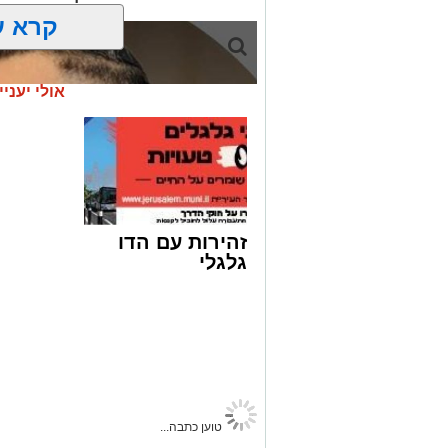
קרא ע
אולי יעניי
זהירות עם הדו
גלגלי
קבוצת זמן אמת
טוען כתבה...
אסון בירושלים: הזמר אבישי לוי ז"ל משכ