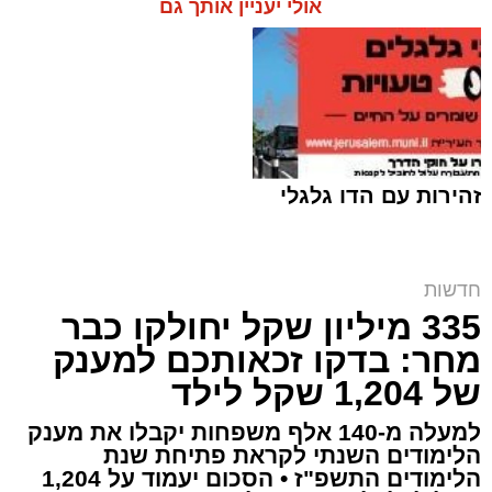
אולי יעניין אותך גם
זהירות עם הדו גלגלי
חדשות
335 מיליון שקל יחולקו כבר
אחת התמונות ששלח החשוד באיומים | דוברות
המשטרה
מחר: בדקו זכאותכם למענק
של 1,204 שקל לילד
ארי קאהן / 14:36 10.08.26
למעלה מ-140 אלף משפחות יקבלו את מענק
הלימודים השנתי לקראת פתיחת שנת
הלימודים התשפ"ז • הסכום יעמוד על 1,204