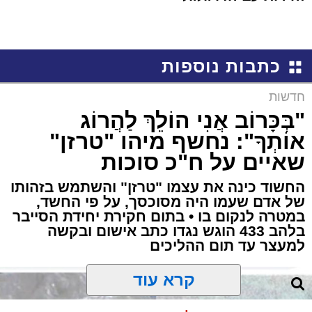
כתבות נוספות
חדשות
"בְּכָּרוֹב אֲנִי הוֹלֵךְ לַהֲרוֹג
אוֹתְךָ": נחשף מיהו "טרזן"
שאיים על ח"כ סוכות
החשוד כינה את עצמו "טרזן" והשתמש בזהותו
של אדם שעמו היה מסוכסך, על פי החשד,
במטרה לנקום בו • בתום חקירת יחידת הסייבר
בלהב 433 הוגש נגדו כתב אישום ובקשה
למעצר עד תום ההליכים
קרא עוד