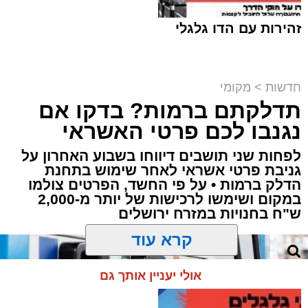
זהירות עם הדו גלגלי
חדשות
>
מקומי
תדלקתם ברמות? בדקו אם
קבוצת זמן אמת
נגנבו לכם פרטי האשראי
מערכת האתר / 18:52 07.08.26
לפחות שני תושבים דיווחו בשבוע האחרון על
גניבת פרטי אשראי לאחר שימוש בתחנת
הדלק ברמות • על פי החשד, הפרטים צולמו
במקום ושימשו לרכישות של יותר מ-2,000
ש"ח בחנויות במזרח ירושלים
תגים:
ירושלים
,
תאונה
,
זמר
,
אחים ננעלו ברכב
קרא עוד
אסון בירושלים: הזמר אבישי לוי ז"ל משכונת רמת
שלמה נהרג בתאונה קשה ברח' אדוניהו הכהן
אולי יעניין אותך גם
בירושלים.