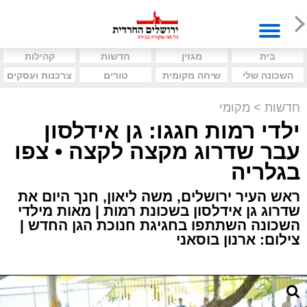
בית
מגזין
חדשות
קהילות
השכונה שלי
שיחה מקומית
טורים
צרכנות ועסקים
חדשות
>
מקומי
ילדי רמות חגגו: גן אידלסון
עבר שדרוג מקצה לקצה • צפו
בגלריה
ראש העיר ירושלים, משה ליאון, חנך היום את
שדרוג גן אידלסון בשכונת רמות | מאות מילדי
השכונה השתתפו בחגיגת חנוכת הגן החדש |
צילום: ארנון בוסאני