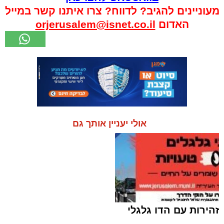
מעוניינים להגיב? לדווח? צרו איתנו קשר במייל
האדום
orjerusalem@isnet.co.il
אולי יעניין אותך גם
זהירות עם הדו גלגלי