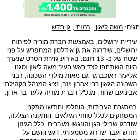
תגים:
משה ליאון
,
רמות
,
גן חדש
עיריית ירושלים, באמצעות חברת מוריה לפיתוח
ירושלים, שידרגה את גן אידלסון המתפרש על פני
שטח של כ- 13 דונם. באירוע גזירת הסרט שנערך
היום השתתפו לצד ראש העיר משה ליאון וסגנו
אליעזר ראוכברגר גם מאות מילדי השכונה, רבני
השכונה הגאון רבי אהרון וינר, נציג המנהל הקהילתי
אבינועם שחור, מנכ"ל חברת מוריה גלעד בר אדון.
במסגרת העבודות, הוחלפו וחודשו מתקני
המשחקים לכלל טווחי הגילאים, הותקנה הצללה,
שודרגו שבילי הגן והונגשו מעברים. כלל הגינון
חודש ועבר שדרוג משמעותי. דגש הושם על