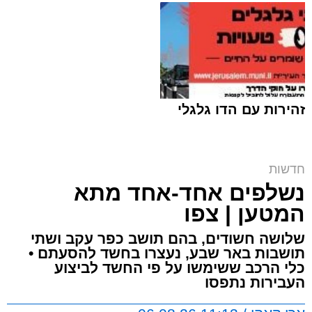
זהירות עם הדו גלגלי
ח"כ סוכות בסיור בבתי ספר במזרח ירושלים |
חדשות
דוברות
נשלפים אחד-אחד מתא
ארי קאהן / 16:42 06.08.26
המטען | צפו
שלושה חשודים, בהם תושב כפר עקב ושתי
תושבות באר שבע, נעצרו בחשד להסעתם •
כלי הרכב ששימשו על פי החשד לביצוע
העבירות נתפסו
תגים:
מזרח ירושלים
,
ירושלים
,
מעצר
,
משטרת