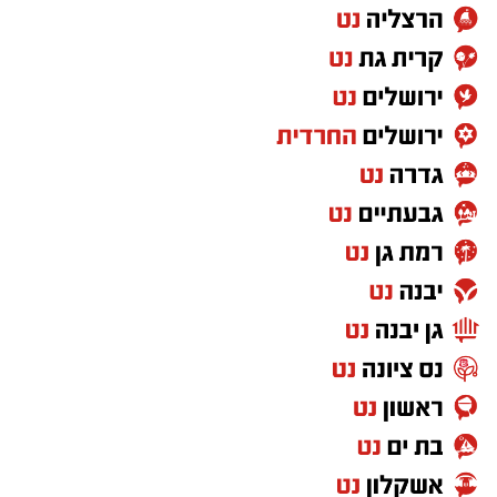
במשטרה מסרו כי כלי הרכב ששימשו על פי החשד
לביצוע העבירות נתפסו, החשודות הובאו לדיון
בבית המשפט ומעצרן הוארך.
במשטרת ישראל הדגישו כי ימשיכו לפעול בנחישות
נגד עבירות הסעת, הלנת והעסקת שוהים בלתי
חוקיים, במטרה לשמור על ביטחון הציבור ולסכל
פעילות העלולה לסכן את שלום הציבור.
להצטרפות לקבוצות ועדכוני "ירושלים החרדית"
בוואטסאפ לחצו כאן
מעוניינים להגיב? לדווח? צרו איתנו קשר במייל
האדום
orjerusalem@isnet.co.il