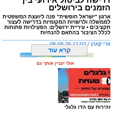
דרישה לביטול אירועי בין
עוד בנושא:
הזמנים בירושלים
צפו במרדף שהסתיים במעצר
ארגון "ישראל חופשית" פנה ליועצת המשפטית
האוטובוס נעצר - והחשד התברר כמוצדק
לממשלה ולרשויות המקומיות בדרישה לעצור
התחבא בתא המטען – ואז התברר: תכנן פיגוע |
תקציבים • עיריית ירושלים: הפעילויות פתוחות
צפו
לכלל הציבור בהתאם להנחיות
ארי קאהן / 11:02 06.08.26
קרא עוד
אולי יעניין אותך גם
תגים:
עיריית ירושלים
,
ירושלים
,
בין הזמנים
,
ישראל
בפעילות של שוטרי תחנת בנימין בכביש 1 נעצר
חופשית
,
יוסי חביליו
,
חדשות ירושלים
,
ירושלים
מיניבוס ישראלי שהיה בדרכו למרכז הארץ.
החרדית
,
עולם התורה
,
בני ישיבות
,
גלי
בבדיקת הרכב אותרו 16 שוהים בלתי חוקיים,
בהרב־מיארה
תושבי טול כרם. נהג המיניבוס, תושב כפר עקב
זהירות עם הדו גלגלי
מצפון לירושלים, בשנות ה־40 לחייו, נעצר בחשד