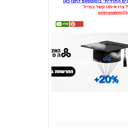
לים החרדית" בוואטסאפ לחצו כאן
? צרו איתנו קשר במייל
orjerusalem@is
אולי
יעניין
אותך
גם
זהירות עם הדו
גלגלי