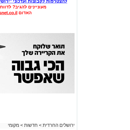
להצטרפות לקבוצות ועדכוני "ירוש
מעוניינים להגיב? לדווח
האדום
net.co.il
ירושלים החרדית
>
חדשות
>
מקומי