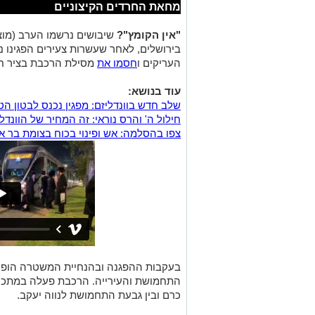
מחאת החרדים הקיצוניים
"אין הקומץ"?
שיבושים נרשמו הערב (מוצ
בירושלים, לאחר שעשרות צעירים הפגינו נג
העריקים ו
חסמו את
מסילת הרכבת בציר חיי
עוד בנושא:
שלב חדש בוונדליזם: מפגין נכנס לבטון הט
חילול ה' והרס נוראי: זה המחיר של הוונד
צפו בהסלמה: אש ופינוי בכוח בצומת בר אי
בעקבות ההפגנה ובהנחיית המשטרה הופס
התחמושת והעירייה. הרכבת פעלה במתכונת
כרם ובין גבעת התחמושת לנווה יעקב.