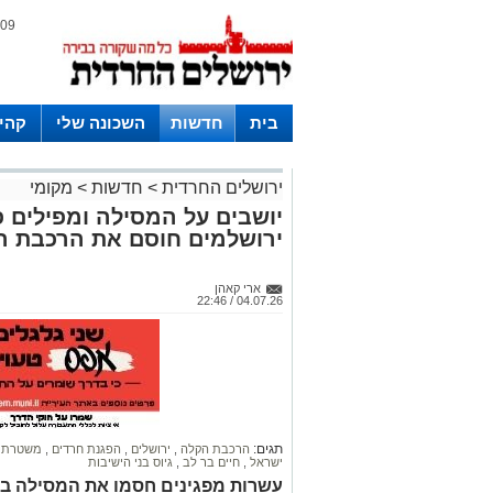
09 אוגוסט 2026 / 14:36
בית
חדשות
השכונה שלי
קהי
חצרות
ירושלים החרדית
>
חדשות
>
מקומי
יושבים על המסילה ומפילים 
ירושלמים חוסם את הרכבת ה
ארי קאהן
04.07.26 / 22:46
תגים:
הרכבת הקלה
,
ירושלים
,
הפגנת חרדים
,
משטרת 
ישראל
,
חיים בר לב
,
גיוס בני הישיבות
עשרות מפגינים חסמו את המסילה בא