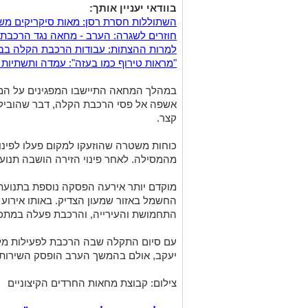
בוודאי יעניין אותך:
השתוללות חסרת רסן: מאות סיקריקים מש
חוזרים לשגרה: הערב - מחאה נגד הרכבת ה
למרות ההצתות: עבודות הרכבת הקלה בבר
"מראות טירוף כמו בעזה": עמדה ותשתיות 
במהלך המחאה התיישבו המפגינים על המס
אשפה אל פסי הרכבת הקלה, דבר שהוביל 
קצר.
כוחות משטרה שהוזעקו למקום פעלו לפינו
מהמסילה. לאחר פינוי הזירה הושבה תנוע
מוקדם יותר אירעה הפסקה נוספת בתנועת
החשמל באזור שמעון הצדיק. באותו אירוע 
התחמושת והעירייה, והרכבת פעלה במתכו
יעקב, אולם בהמשך הערב הופסק השירות 
צילום: קבוצת מחאות החרדים הקיצוניים