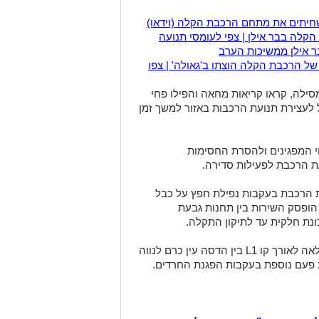
חיתים את מתחם הרכבת הקלה (וידאו)
קלה בבר אילן | צפי לעומסי תנועה
 אילן ממשיכות הערב
של הרכבת הקלה הוצתו ב'גאולה' | צפו
ילה, קראו קריאות מחאה והפילו פחי
לעצירת תנועת הרכבות באזור למשך זמן
י המפגינים ולהסרת החסימות
ת הרכבת לפעילות סדירה.
 הרכבת בעקבות נפילת חפץ על כבל
הופסק השירות בין תחנות גבעת
נת חלקית עד לתיקון התקלה.
עם סיום התקלה שבה הרכבת לפעילות מלאה לאורך קו L1 בין הדסה עין כרם לנווה
פעם נוספת בעקבות הפגנת החרדים.