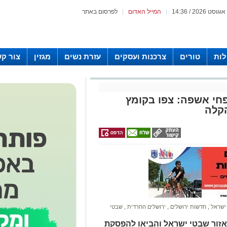
|
המייל האדום
|
לפרסום באתר
לות
טורים
צרכנות ועסקים
עזרת נשים
מגזין
צור ק
פחי אשפה: צפו בקומץ
קלה
ישראל
,
חדשות ירושלים
,
ירושלים החרדית
,
שבטי
זור שבטי ישראל והביאו להפסקת