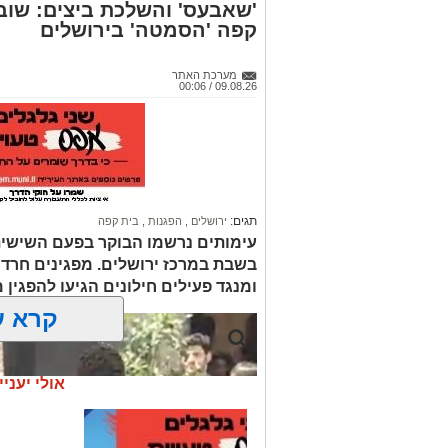
'שאבעס' והשלכת ביצים: שוב
קפה 'הסמטה' בירושלים
מערכת האתר
09.08.26 / 00:06
תגים:
ירושלים
,
הפגנות
,
בית קפה
עימותים נרשמו הבוקר בפעם השישית
בשבת במרכז ירושלים. מפגינים חרד
ומנגד פעילים חילונים הגיעו להפגין
קרא ע
אולי יעניי