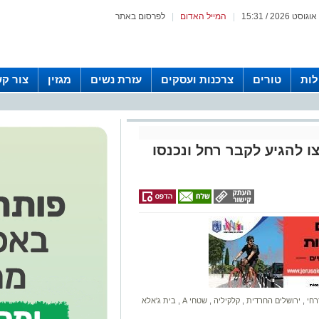
|
המייל האדום
|
לפרסום באתר
לות
טורים
צרכנות ועסקים
עזרת נשים
מגזין
צור ק
 להגיע לקבר רחל ונכנסו
רחי
,
ירושלים החרדית
,
קלקיליה
,
שטחי A
,
בית ג'אלא