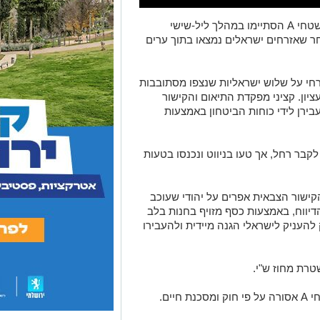
שני אירועים חריגים של כניסת ישראלים לשטחי A הסתיימו במהלך ליל-שישי
אחר שאזרחים ישראלים נמצאו בתוך ערים
חי על שלוש ישראליות שנצפו מסתובבות
ון. קציני מפקדת התיאום והקישור
בירן לידי כוחות הביטחון באמצעות
קבר רחל, אך טעו בניווט ונכנסו בטעות
ישור הצבאית אפרים על יהודי שעוכב
דיווח, באמצעות כסף מזויף בחנות בלב
להעניק לישראלי הגנה מיידית ולהעבירו
רת מחוז ש"י.
יים.