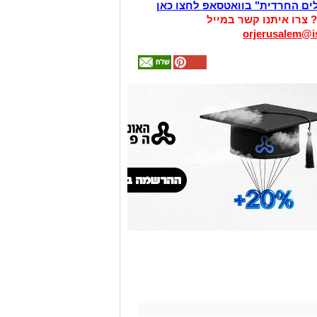
לים החרדית" בוואטסאפ לחצו כאן
? צרו איתנו קשר במייל
orjerusalem@is
אולי
יעניין
אותך
גם
זהירות עם הדו
גלגלי