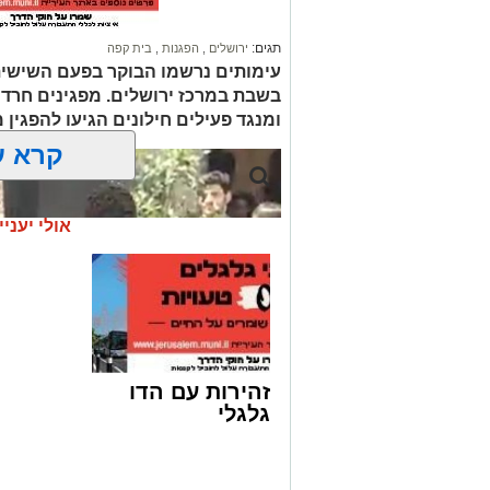
שוהה בלתי חוקי תושב חברון שהוסע ברכב
השניים הועברו מיד לחקירה במשרד החקירו
תגים:
ירושלים
,
הפגנות
,
בית קפה
שם צפויים להטיח בהם שורה ארוכה של סע
עימותים נרשמו הבוקר בפעם השישית
להצטרפות לקבוצות ועדכוני "ירוש
בשבת במרכז ירושלים. מפגינים חרד
מעוניינים להגיב? לדווח
ומנגד פעילים חילונים הגיעו להפגין
האדום
net.co.il
קרא ע
אולי יעניי
זהירות עם הדו
גלגלי