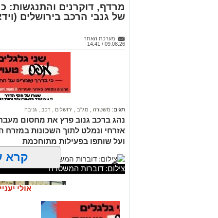
מרדף, דוקרנים והתנגשות: כ
של גנבי הרכב בירושלים (וידא
מערכת האתר
09.08.26 / 14:41
תגים:
משטרה
,
מג"ב
,
ירושלים
,
רכב
,
גניבה
נהג ברכב גנוב פרץ את מחסום מעבר ח
אזרחי ונמלט לתוך השכונות במזרח הע
ועל שותפו בפעילות מתוחכמת
קרא ע
צילום: דוברות המשטרה
אולי יעניי