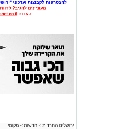
להצטרפות לקבוצות ועדכוני "ירוש
מעוניינים להגיב? לדווח
האדום
net.co.il
ירושלים החרדית
>
חדשות
>
מקומי