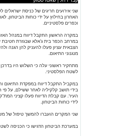
קבר רחל | שאטרסטוק
האחרון בחילוץ על ידי כוחות הביטחון, ל
וכפרים פלסטיניים.
במקרה הראשון התקבל דיווח במנהל האזר
במרחב הכפר בית ג'אלא שבגזרת חטיבת עצי
הצבאית עציון פעלו להעניק להן הגנה ולהע
מנגנוני התיאום.
מתחקיר ראשוני עלה כי השלוש היו בדרכן ל
לשטח הפלסטיני.
במקביל התקבל דיווח במפקדת התיאום והק
בידי תושב קלקיליה לאחר ששילם, על פי ה
העיר. עם קבלת הדיווח פעלו קציני המת"ק 
לידי כוחות הביטחון.
שני המקרים הועברו להמשך טיפול של משט
במערכת הביטחון הדגישו כי הכניסה לשטחי A אסורה על פי חוק ומסכנת ח