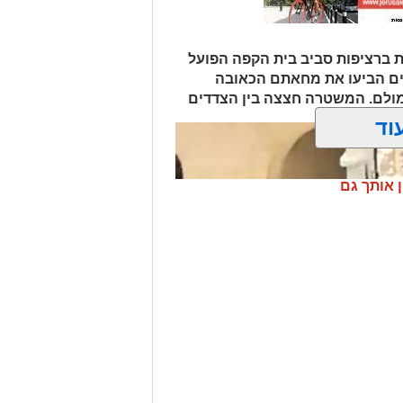
.
ת והמודיעין של מג"ב עוטף ירושלים,
יפים פליליים.
 ברציפות סביב בית הקפה הפועל
לים החרדית" בוואטסאפ לחצו כאן
ים הביעו את מחאתם הכאובה
? צרו איתנו קשר במייל
 מולם. המשטרה חצצה בין הצדדים
orjerusalem@is
וד
ן אותך גם