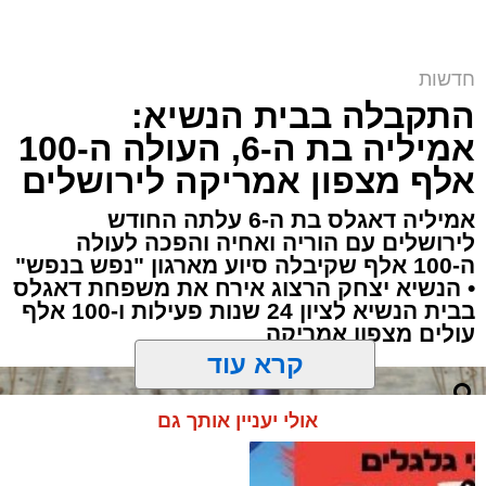
חדשות
התקבלה בבית הנשיא:
זכאים? | אילוסטרציה shutterstock
אמיליה בת ה-6, העולה ה-100
ארי קאהן / 12:07 10.08.26
אלף מצפון אמריקה לירושלים
אמיליה דאגלס בת ה-6 עלתה החודש
לירושלים עם הוריה ואחיה והפכה לעולה
ה-100 אלף שקיבלה סיוע מארגון "נפש בנפש"
• הנשיא יצחק הרצוג אירח את משפחת דאגלס
תגים:
ירושלים
,
ביטוח לאומי
,
ילדים
,
צביקה כהן
,
בבית הנשיא לציון 24 שנות פעילות ו-100 אלף
עולים מצפון אמריקה
משפחות
,
חדשות ירושלים
,
ירושלים החרדית
,
קרא עוד
מענק לימודים
,
שנת הלימודים התשפ"ז
אתם זכאים?
335 מיליון שקל יועברו מחר (שלישי)
אולי יעניין אותך גם
על ידי
הביטוח הלאומי
במסגרת תשלום מענק
הלימודים השנתי, לקראת פתיחת שנת הלימודים