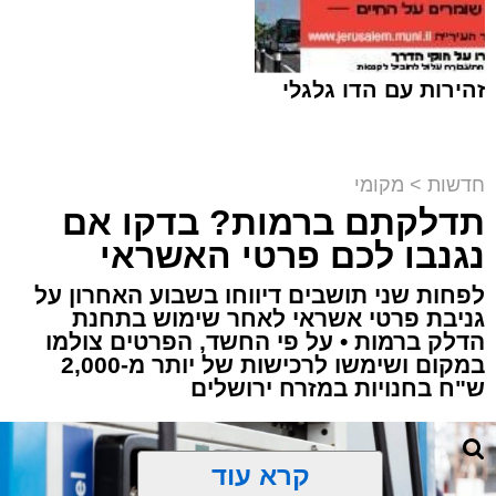
זהירות עם הדו גלגלי
חדשות
>
מקומי
תדלקתם ברמות? בדקו אם
קבוצת זמן אמת
נגנבו לכם פרטי האשראי
מערכת האתר / 18:52 07.08.26
לפחות שני תושבים דיווחו בשבוע האחרון על
גניבת פרטי אשראי לאחר שימוש בתחנת
הדלק ברמות • על פי החשד, הפרטים צולמו
במקום ושימשו לרכישות של יותר מ-2,000
ש"ח בחנויות במזרח ירושלים
תגים:
ירושלים
,
תאונה
,
זמר
,
אחים ננעלו ברכב
קרא עוד
אסון בירושלים: הזמר אבישי לוי ז"ל משכונת רמת