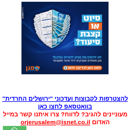
להצטרפות לקבוצות ועדכוני "ירושלים החרדית"
בוואטסאפ לחצו כאן
מעוניינים להגיב? לדווח? צרו איתנו קשר במייל
האדום
orjerusalem@isnet.co.il