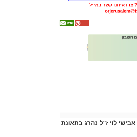
? צרו איתנו קשר במייל
orjerusalem@is
אולי
יעניין
אותך
גם
זהירות עם הדו
גלגלי
אבישי לוי ז"ל נהרג בתאונת