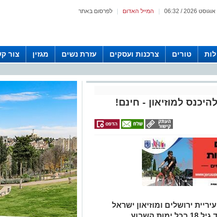
|
המייל האדום
|
לפרסום באתר
לות
טורים
צרכנות ועסקים
עזרת נשים
מגזין
צור ק
להיכנס למוזיאון - חינם!
רה לתושבי הבירה: החל מה-1.9: עיריית ירושלים ומוזיאון ישראל
 השבוע