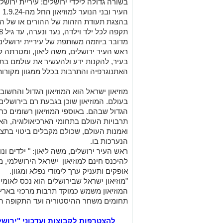
בשורה גדולה לילדי ירושלים: עיריית ירושלי
הע
בהצגת תעודת הזהות של ההורים או של ה
תקפה לכל ילד וילדה, נער ונערה, עד גיל 18, הבאים לבקר במוזיאון.
מדובר ביוזמה משותפת של עיריית ירושלים 
ראש העיר ירושלים, משה ליאון, ומטרתה ל
בעיר, להקנות ידע ולהעשיר את עולמם בתח
האתנוגרפיה והתרבות בכלל ממגוון מקורו
מוזיאון ישראל הוא המוזיאון הגדול והחשוב
בעולם. המוזיאון שוכן בגבעת רם בירושלים
הגדול שבהם. באוספי המוזיאון רשומים כח
תרבויות העולם בתחומי הארכיאולוגיה, הא
ואמנות העולם, שכולם מקבלים ביטוי בתצ
הנערכות בו.
ראש העיר ירושלים, משה ליאון: " ילדים ו
להיכנס חינם למוזיאון ישראל הירושלמי, 
אופקים ותעניק ערך לימודי נפלא ומגוון.
"מוזיאון ישראל שבירושלים הוא נכס לאומי
המוזיאון משמש כמוקד תרבות מרכזי בארץ,
תחומים משחר ההיסטוריה ועד התקופה הנ
להצטרפות לקבוצות ועדכוני "ירוש