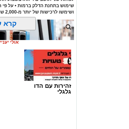
שימוש בתחנת הדלק ברמות • על פי 
ת.נ.צ.ב.ה
ושימשו לרכישות של יותר מ-2,000 ש"ח בחנויות במזרח ירושלים
להצטרפות לקבוצות ועדכוני "ירוש
קרא ע
מעוניינים להגיב? לדווח
האדום
net.co.il
אולי יעניי
זהירות עם הדו
גלגלי