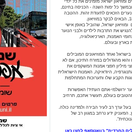
ם ומוזיאון ישראל מזמינים את כל ילדי
יר ובני הנוער למוזיאון החל מה-1.9.24 ובמשך כל ימות השנה - הכניסה בחינם,
נערים הזכאים לתעודת זהות. ההטבה
ומוזיאון ישראל, שהוביל באופן אישי
הנגיש את התרבות לילדים ולבני הנוער
ומי האמנות, הארכיאולוגיה,
ת בארץ ובעולם.
 בישראל ואחד המוזיאונים המובילים
 והוא מהגדולים במזרח התיכון, אם לא
צי מיליון חפצי אמנות המשקפים את
תנוגרפיה, היודאיקה, האמנות הישראלית
וגות הקבע שלו ותערוכות המתחלפות
נוער ירושלמי-אתם העתיד! האפשרות
מהטובים בעולם, תעשיר אתכם, תרחיב
 בעל ערך רב לעיר הבירה ולמדינה כולה.
 המעניק ידע נרחב במגוון רב של
וכחית".
לים החרדית" בוואטסאפ לחצו כאן