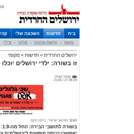
08 אוגוסט 2026 / 06:32
בית
חדשות
השכונה שלי
קהי
מקומי
חדשות ארציות
פוליטי
נדל"ן
חצרות
|
|
|
ירושלים החרדית
>
חדשות
>
מקומי
זו בשורה: ילדי ירושלים יוכלו 
מנהל האתר
27.08.24 / 21:05
תגים:
מוזיאון ישראל
,
כניסה חינם
בשו
יאפשרו כניסה חופשית לירושלמים עד גיל 18 בכל ימות