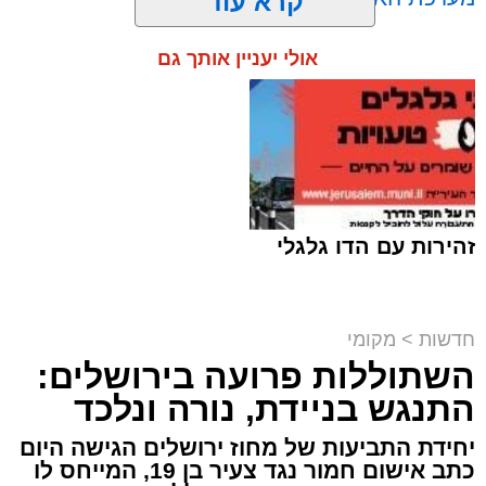
קרא עוד
אולי יעניין אותך גם
תגים:
ירושלים
,
שב"ח
זהירות עם הדו גלגלי
חדשות
>
מקומי
השתוללות פרועה בירושלים:
פעילות מבצעית מתוחה במעבר בעוטף
ירושלים הסתיימה במעצרם של שוהה בלתי
התנגש בניידת, נורה ונלכד
חוקי ונהג שהסיע אותו, לאחר שחיפוש יסודי
יחידת התביעות של מחוז ירושלים הגישה היום
של לוחמי מג"ב חשף שיטת הסתרה יצירתית
כתב אישום חמור נגד צעיר בן 19, המייחס לו