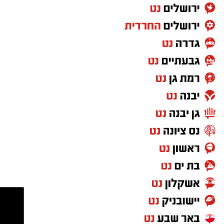
פתח במנוסה פראית ומסוכנת.
במהלך הבריחה ניגח החשוד ניידת משטרה
בעוצמה, פצע שוטרת שפונתה לקבלת טיפול
רפואי בבית החולים וגרם נזק כבד לכלי הרכב.
המרדף הדרמטי נמשך גם לאחר שהרכב הנמלט
נעצר; החשוד נמלט מהמקום רגלית, ובמהלך
הפעילות בוצע לעברו ירי שהביא לפציעתו. למרות
הפציעה, הוא המשיך בניסיונות ההימלטות.
בסריקות ממוקדות של כוחות המשטרה אותר
החשוד כשהוא מסתתר בתוך רכב אחר – שאותו
ניסה לגנוב באותם רגעים ממש במטרה להשלים
את הבריחה. מעצרו הוארך מעת לעת עד להגשת
כתב האישום היום, המלמד על ניסיון שיטתי מצדו
לגנוב שלושה כלי רכב שונים באותו היום.