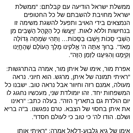
ממשלת ישראל הודיעה עם קבלתם: "ממשלת
ישראל מחויבת להשבתם של כל החטופים
הנמצאים בידי האויב ותפעל להשגת משימה זו
בנחישות וללא לאות. 'וַיַּעֲשׂוּ כָל הַקָּהָל הַשָּׁבִים מִן
הַשְּׁבִי סֻכּוֹת וַיֵּשְׁבוּ בַסֻּכּוֹת… וַתְּהִי שִׂמְחָה גְּדוֹלָה
מְאֹד'. בָּרוּךְ אַתָּה ה' אֱלֹקינוּ מֶלֶךְ הָעוֹלָם שֶׁהֶחֱיָנוּ
וְקִיְּמָנוּ וְהִגִּיעָנוּ לַזְמַן הַזֶּה".
אפרת מור, אימו של איתן מור, אמרה בהתרגשות:
"ראיתי תמונה של איתן, מרגש. הוא חיוני. נראה
מעולה, אמנם רזה וחיוור אבל נראה טוב. ישבנו כל
המשפחות יחד. זהו יומולדת שני, מעכשיו נחגוג לו
יום הולדת גם בתאריך הזה". בעלה כתב: "ראינו
את איתן בחסוי של הצבא. טרם נפגשנו. ב"ה בריא
ושלם. הודו לה' כי טוב כי לעולם חסדו".
אימו של גיא גלבוע-דלאל אמרה: "ראיתי אותו