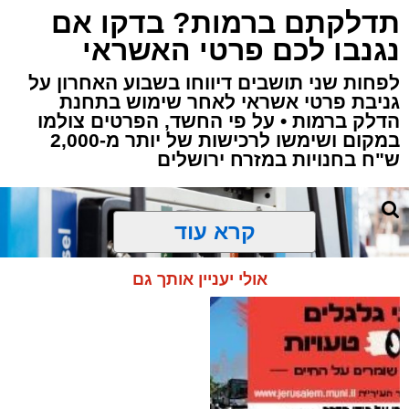
תדלקתם ברמות? בדקו אם
קבוצת זמן אמת
נגנבו לכם פרטי האשראי
מערכת האתר / 18:52 07.08.26
לפחות שני תושבים דיווחו בשבוע האחרון על
גניבת פרטי אשראי לאחר שימוש בתחנת
הדלק ברמות • על פי החשד, הפרטים צולמו
במקום ושימשו לרכישות של יותר מ-2,000
ש"ח בחנויות במזרח ירושלים
תגים:
ירושלים
,
תאונה
,
זמר
,
אחים ננעלו ברכב
אסון בירושלים: הזמר אבישי לוי ז"ל משכונת רמת
קרא עוד
שלמה נהרג בתאונה קשה ברח' אדוניהו הכהן
בירושלים.
אולי יעניין אותך גם
על פי עדי ראיה, הנפטר הוריד נוסעים מרכבו וירד
לסייע להם בחבילות, אך מסיבה שאינה ברורה
הרכב הידרדר ומחץ אותו למוות.