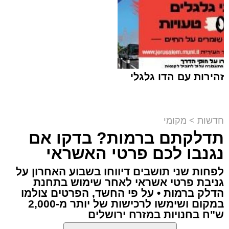
לרחוב אגריפס. מדובר בשבת השישית ברציפות
שבה נרשמת מחסות והתקהלות סביב המקום.
הבוקר שוב הגיעו למקום מתפללים מהקהילות
הקנאיות בעיר בקריאות לדרוש את סגירת בית
הקפה. מנגד, התייצבו באזור מאות תושבים
זהירות עם הדו גלגלי
חילונים ופעילי שמאל שהגיעו לתמוך בעסק.
לדברי גורמים בשטח, במקום נרשמו התקהלויות
קולניות, קריאות מחאה, וניסיונות של מפגינים
חדשות
>
מקומי
להתקרב אל מתחם העסק. האירועים מגיעים על
תדלקתם ברמות? בדקו אם
קבוצת זמן אמת
רקע מתיחות נמשכת באזור, הכוללת בין היתר
נגנבו לכם פרטי האשראי
מערכת האתר / 18:52 07.08.26
מעצר של חשוד בהשחתת רכוש במקום בשבוע
שעבר.
לפחות שני תושבים דיווחו בשבוע האחרון על
גניבת פרטי אשראי לאחר שימוש בתחנת
הדלק ברמות • על פי החשד, הפרטים צולמו
כוחות משטרה גדולים שהוזעקו למקום נפרסו
במקום ושימשו לרכישות של יותר מ-2,000
מבעוד מועד, הציבו מחסומים ויצרו חיץ פיזי בין
ש"ח בחנויות במזרח ירושלים
שתי הקבוצות.