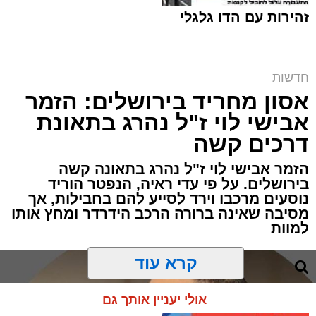
זהירות עם הדו גלגלי
חדשות
אסון מחריד בירושלים: הזמר
המחאה ליד בית הקפה | שימוש לפי סעיף 27א
אבישי לוי ז"ל נהרג בתאונת
מערכת האתר / 00:06 09.08.26
דרכים קשה
הזמר אבישי לוי ז"ל נהרג בתאונה קשה
בירושלים. על פי עדי ראיה, הנפטר הוריד
נוסעים מרכבו וירד לסייע להם בחבילות, אך
מסיבה שאינה ברורה הרכב הידרדר ומחץ אותו
למוות
תגים:
ירושלים
,
הפגנות
,
בית קפה
קרא עוד
מוקדי החיכוך סביב פתיחת עסקים בשבת
בירושלים רשמו הבוקר פרק נוסף, כאשר עימותים
אולי יעניין אותך גם
קשים התפתחו סביב בית הקפה "בסמטה" הסמוך