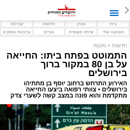
בית
מגזין
חדשות
קהילות
השכונה שלי
שיחה מקומית
טורים
צרכנות ועסקים
חדשות
>
מקומי
התמוטט בפתח ביתו: החייאה
על בן 80 במקור ברוך
בירושלים
האירוע התרחש ברחוב יוסף בן מתתיהו
בירושלים • צוותי רפואה ביצעו החייאה
מתקדמת והוא פונה במצב קשה לשערי צדק