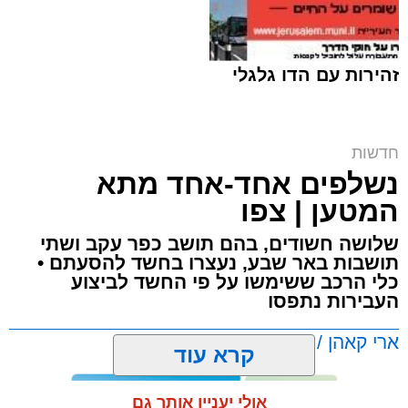
זהירות עם הדו גלגלי
ח"כ סוכות בסיור בבתי ספר במזרח ירושלים |
חדשות
דוברות
נשלפים אחד-אחד מתא
ארי קאהן / 16:42 06.08.26
המטען | צפו
שלושה חשודים, בהם תושב כפר עקב ושתי
תושבות באר שבע, נעצרו בחשד להסעתם •
כלי הרכב ששימשו על פי החשד לביצוע
העבירות נתפסו
תגים:
מזרח ירושלים
,
ירושלים
,
מעצר
,
משטרת
ארי קאהן / 11:13 06.08.26
קרא עוד
ישראל
,
איומים
,
חדשות ירושלים
,
ירושלים החרדית
,
צבי סוכות
אולי יעניין אותך גם