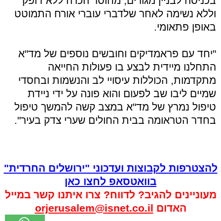
בכניסה לבניין מגורים, מחוסר הכרה ללא דופק
וללא נשימה לאחר שלדברי עוברי אורח התמוטט
באופן פתאומי.
"יחד עם פראמדיקים וחובשים נוספים של מד"א
התחלנו מיידית לבצע בו פעולות החייאה
מתקדמות, הכוללות עיסויי לב והנשמות ובחסדי
שמיים ליבו שב לפעום והוא פונה על ידי ניידת
טיפול נמרץ של מד"א במצב קשה להמשך טיפול
בחדר הטראומה בבית החולים שערי צדק בעיר".
להצטרפות לקבוצות ועדכוני "ירושלים החרדית"
בוואטסאפ לחצו כאן
מעוניינים להגיב? לדווח? צרו איתנו קשר במייל
האדום
orjerusalem@isnet.co.il