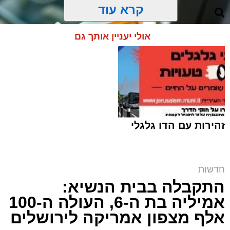
קרא עוד
אולי יעניין אותך גם
זהירות עם הדו גלגלי
חדשות
התקבלה בבית הנשיא:
זכאים? | אילוסטרציה shutterstock
אמיליה בת ה-6, העולה ה-100
ארי קאהן / 12:07 10.08.26
אלף מצפון אמריקה לירושלים