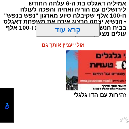
אמיליה דאגלס בת ה-6 עלתה החודש
לירושלים עם הוריה ואחיה והפכה לעולה
ה-100 אלף שקיבלה סיוע מארגון "נפש בנפש"
• הנשיא יצחק הרצוג אירח את משפחת דאגלס
בבית הנשיא לציון 24 שנות פעילות ו-100 אלף
תגים:
ירושלים
,
ביטוח לאומי
,
ילדים
,
צביקה כהן
,
עולים מצפון אמריקה
משפחות
,
חדשות ירושלים
,
ירושלים החרדית
,
קרא עוד
מענק לימודים
,
שנת הלימודים התשפ"ז
אולי יעניין אותך גם
אתם זכאים?
335 מיליון שקל יועברו מחר (שלישי)
על ידי
הביטוח הלאומי
במסגרת תשלום מענק
הלימודים השנתי, לקראת פתיחת שנת הלימודים
התשפ"ז שתחל בעוד כשבועיים. למעלה מ-140
אלף משפחות בישראל צפויות לקבל את המענק,
שנועד לסייע בהתמודדות עם ההוצאות הכרוכות
ברכישת ספרי לימוד, מחברות, תיקים ויתר הציוד
זהירות עם הדו גלגלי
הנדרש לתלמידים.
עוד בנושא: