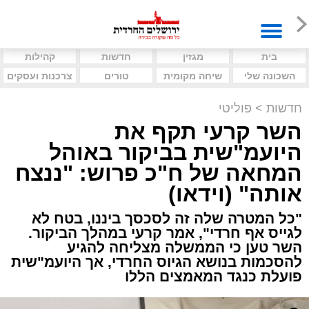
בית
מגזין
חדשות
קהילות
השכונה שלי
שיחה מקומית
טורים
צרכנות ועסקים
חדשות
>
פוליטי
השר קרעי תקף את
היועמ"שית בביקור באוהל
המחאה של ח"כ פרוש: "ננצח
אותה" (וידאו)
"כל המטרה שלה זה לסכסך ביננו, בטח לא
לגייס אף חרדי", אמר קרעי במהלך הביקור.
השר טען כי הממשלה מצליחה להגיע
להסכמות בנושא הגיוס החרדי, אך היועמ"שית
פועלת כנגד המאמצים הללו