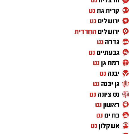
גניבת רכב באזור ירושלים. שוטרי תחנת הראל זיהו
את הרכב החשוד והורו לו לעצור, אך הנהג בתגובה
פתח במנוסה פראית ומסוכנת.
במהלך הבריחה ניגח החשוד ניידת משטרה
בעוצמה, פצע שוטרת שפונתה לקבלת טיפול
רפואי בבית החולים וגרם נזק כבד לכלי הרכב.
המרדף הדרמטי נמשך גם לאחר שהרכב הנמלט
נעצר; החשוד נמלט מהמקום רגלית, ובמהלך
הפעילות בוצע לעברו ירי שהביא לפציעתו. למרות
הפציעה, הוא המשיך בניסיונות ההימלטות.
בסריקות ממוקדות של כוחות המשטרה אותר
החשוד כשהוא מסתתר בתוך רכב אחר – שאותו
ניסה לגנוב באותם רגעים ממש במטרה להשלים
את הבריחה. מעצרו הוארך מעת לעת עד להגשת