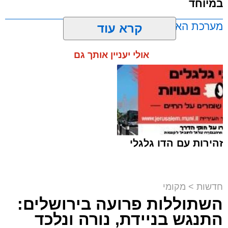
במיוחד
מערכת האתר / 17:21 09.08.26
קרא עוד
אולי יעניין אותך גם
תגים:
ירושלים
,
שב"ח
זהירות עם הדו גלגלי
חדשות
>
מקומי
השתוללות פרועה בירושלים:
פעילות מבצעית מתוחה במעבר בעוטף
ירושלים הסתיימה במעצרם של שוהה בלתי
התנגש בניידת, נורה ונלכד