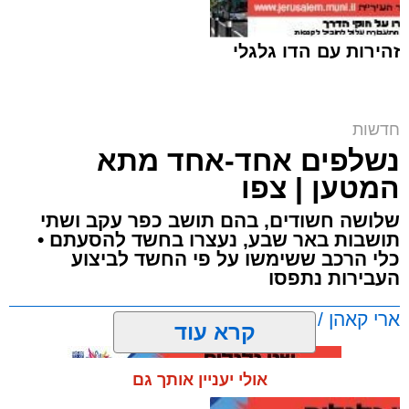
זהירות עם הדו גלגלי
ח"כ סוכות בסיור בבתי ספר במזרח ירושלים |
חדשות
דוברות
נשלפים אחד-אחד מתא
ארי קאהן / 16:42 06.08.26
המטען | צפו
שלושה חשודים, בהם תושב כפר עקב ושתי
תושבות באר שבע, נעצרו בחשד להסעתם •
כלי הרכב ששימשו על פי החשד לביצוע
העבירות נתפסו
תגים:
מזרח ירושלים
,
ירושלים
,
מעצר
,
משטרת
ארי קאהן / 11:13 06.08.26
ישראל
,
איומים
,
חדשות ירושלים
,
ירושלים החרדית
,
צבי סוכות
קרא עוד
טרזן המחבל:
תושב מזרח ירושלים בן 25 נעצר