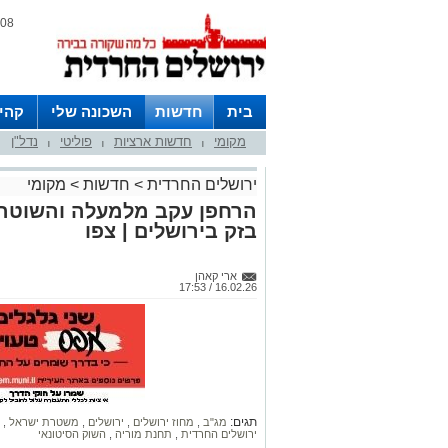
08 אוגוסט 2026 / 06:03
בית
חדשות
השכונה שלי
קהי
מקומי
חדשות ארציות
פוליטי
נדל"ן
חצרות
|
|
|
ירושלים החרדית
>
חדשות
>
מקומי
הרחפן עקב מלמעלה והשוטרי
בזק בירושלים | צפו
ארי קאהן
16.02.26 / 17:53
תגים:
מג"ב
,
מחוז ירושלים
,
ירושלים
,
משטרת ישראל
,
ירושלים החרדית
,
תחנת מוריה
,
השוק הסיטונאי