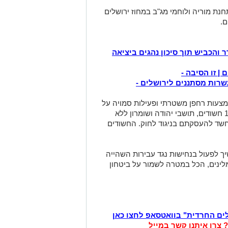
נת מוריה ולוחמי מג"ב במחוז ירושלים
ם.
והכביש תוך סיכון נהגים ביציאה
שרות מסתננים לירושלים -
צעות רחפן משטרתי ופעילות סמויה על
ידי בלשי התחנה. בסיום הפעילות נעצרו 10 חשודים, תושבי יהודה ושומרון ללא
בחשד להעסקתם בניגוד לחוק. החשודים
לפעול בנחישות נגד עבירות השהייה
לינים, הכל במטרה לשמור על ביטחון
לים החרדית" בוואטסאפ לחצו כאן
? צרו איתנו קשר במייל