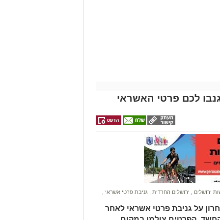
נבו לכם פרטי האשראי
ונת רמת שלמה נהרג בתאונה קשה ברח'
בו וירד לסייע להם בחבילות, אך מסיבה
ות.
ב אנוש והחלו לבצע עליו פעולות
הדסה הר הצופים אולם חרף מאמצי
ת ירושלים
,
ירושלים החרדית
,
גניבת פרטי אשראי
,
חרון על גניבת פרטי אשראי לאחר
החשד, הפרטים צולמו במקום