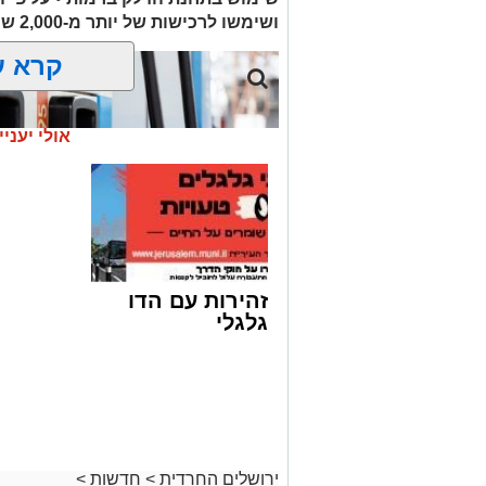
ת.נ.צ.ב.ה
ושימשו לרכישות של יותר מ-2,000 ש"ח בחנויות במזרח ירושלים
להצטרפות לקבוצות ועדכוני "ירוש
קרא ע
מעוניינים להגיב? לדווח
האדום
net.co.il
אולי יעניי
זהירות עם הדו
גלגלי
חרם על תחנת הדלק | אילוסטרציה shutterstock
ירושלים החרדית
>
חדשות
>