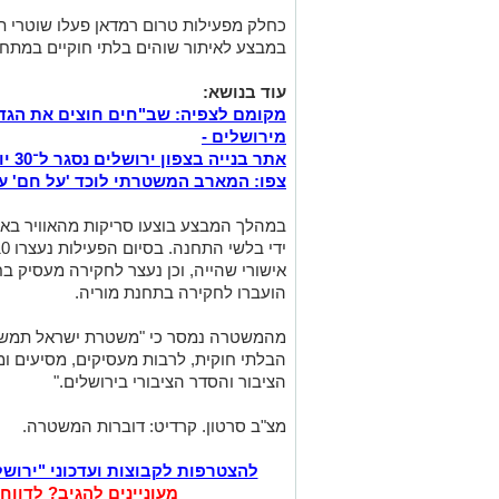
כחלק מפעילות טרום רמדאן פעלו שוטרי תח
במבצע לאיתור שוהים בלתי חוקיים במתח
עוד בנושא:
מקומם לצפיה: שב"חים חוצים את הגדר 
מירושלים -
אתר בנייה בצפון ירושלים נסגר ל־30 יום | זו הסיבה -
צפו: המארב המשטרתי לוכד 'על חם' ע
במהלך המבצע בוצעו סריקות מהאוויר באמ
אישורי שהייה, וכן נעצר לחקירה מעסיק 
הועברו לחקירה בתחנת מוריה.
מהמשטרה נמסר כי "משטרת ישראל תמשיך 
הבלתי חוקית, לרבות מעסיקים, מסיעים ומ
הציבור והסדר הציבורי בירושלים."
מצ"ב סרטון. קרדיט: דוברות המשטרה.
להצטרפות לקבוצות ועדכוני "ירוש
מעוניינים להגיב? לדווח