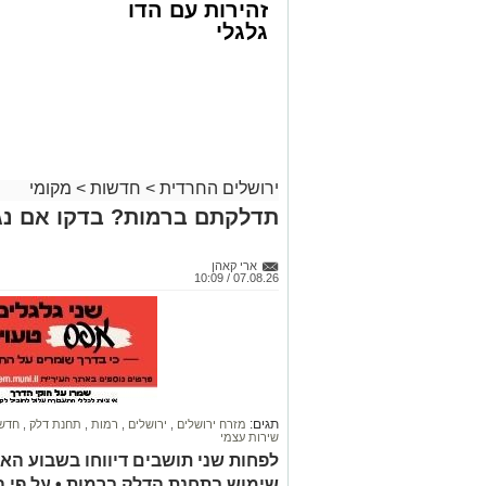
זהירות עם הדו
גלגלי
ירושלים החרדית
>
חדשות
>
מקומי
קבוצת זמן אמת
תדלקתם ברמות? בדקו אם נג
אסון בירושלים: הזמר אבישי לוי ז"ל משכ
אדוניהו הכהן בירושלים.
ארי קאהן
07.08.26 / 10:09
על פי עדי ראיה, הנפטר הוריד נוסעים מרכ
שאינה ברורה הרכב הידרדר ומחץ אותו למו
כוחות הצלה שהגיעו למקום מצאו אותו במצ
החייאה. במקביל הוא פונה לבית החולים 
ההצלה ולדאבון לב המשפחה הוא נפטר.
תגים:
מזרח ירושלים
,
ירושלים
,
רמות
,
תחנת דלק
,
חדשו
שירות עצמי
הלווייתו תתקיים במוצאי שבת.
לפחות שני תושבים דיווחו בשבוע הא
שימוש בתחנת הדלק ברמות • על פי 