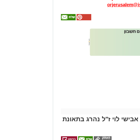
orjerusalem@is
אולי
יעניין
אותך
גם
זהירות עם הדו
גלגלי
אבישי לוי ז"ל נהרג בתאונת