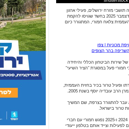
תושבי מזרח ירושלים, פעילי ארגון
החזית העממית, נעצרו בחודשים נובמבר ודצמבר 2025 בחשד שגויסו להקמת
העממית צלאח חמורי, המתגורר כיום
ת מכוניות | צפו
השריפה בהר הצופים
ל שירות הביטחון הכללי והיחידה
 חמורי פעל במסגרת "הציר השיעי"
רתו ופעיל טרור בכיר בחזית העממית,
 הרב עובדיה יוסף בשנת 2005.
 והוא עבר להתגורר בצרפת, שם המשיך
ות טרור בישראל.
במסגרת החקירה נחשף כי במהלך השנים 2024 ו-2025 נפגש חמורי עם חברי
לפעילות וצייד אותם בטלפון ייעודי