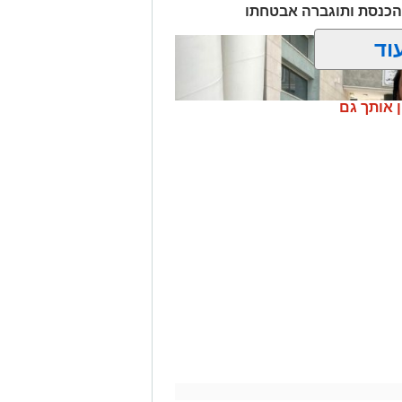
הכנסת ותוגברה אבטחתו
וד
ן אותך גם
לים | דוברות