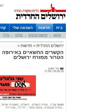
07 אוגוסט 2026 / 01:21
בית
חדשות
השכונה שלי
קהי
מקומי
חדשות ארציות
פוליטי
נדל"ן
חצרות
|
|
|
ירושלים החרדית
>
חדשות
>
הקשרים החשאיים באירופה נח
הטרור ממזרח ירושלים
ארי קאהן
26.05.26 / 17:59
תגים:
שב"כ
,
מזרח ירושלים
,
ירושלים
,
משטרת ישראל
,
,
החזית העממית
,
צלאח חמורי
,
יזיד דדו
,
סעיד דדו