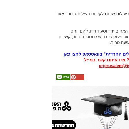
עולות שונות לקידום פעילות טרור באזור
אחים יזיד וסעיד דדו, להם יוחסו
סור פעולה ברכוש למטרות טרור, קשירת
שה טרור.
לים החרדית" בוואטסאפ לחצו כאן
? צרו איתנו קשר במייל
orjerusalem@is
אולי
יעניין
אותך
גם
זהירות עם הדו
גלגלי