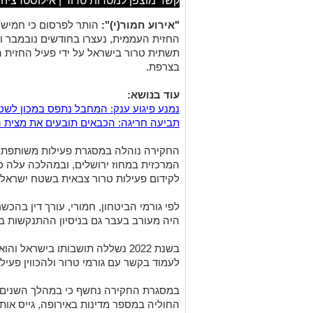
קשר מוצפן למטרות טרור | אילוסטרציה shutterstock
"אירוע חמור(י)":
הותר לפרסום כי חמישה 
תשתית טרור בישראל על ידי פעיל החזית 
בצרפת.
עוד בנושא:
נמנע פיגוע ענק: המחבל נתפס במכון לשטיפ
תביעה חריגה: הכבאים תובעים את מצית 
החקירה נוהלה במסגרת פעילות משותפת ש
המרכזית במחוז ירושלים, ובמהלכה עלה כי
לקידום פעילות טרור צבאית בשטח ישראל.
לפי גורמי הביטחון, חמורי, עורך דין בהכש
היה מעורב בעבר גם בניסיון ההתנקשות במרן
בשנת 2022 נשללה תושבותו בישראל
לעמוד בקשר עם גורמי טרור ולהכווין פעיל
החוליה במספר מדינות באירופה, גייס אותם 