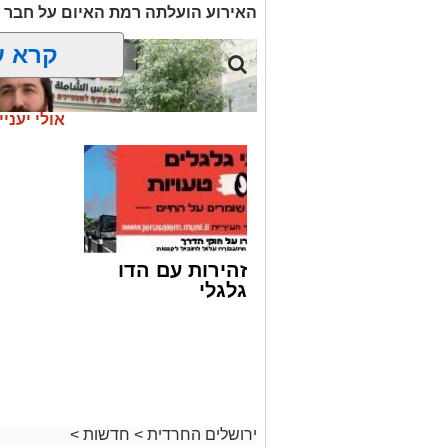
האירוע הועלתה רמת האיום על חבר 
קרא ע
אולי יעניי
זהירות עם הדו
גלגלי
ח"כ סוכות בסיור בבתי ספר במזרח ירוש
ירושלים החרדית
>
חדשות
>