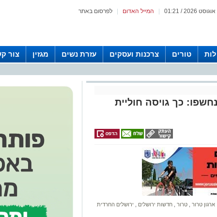
|
המייל האדום
|
לפרסום באתר
לות
טורים
צרכנות ועסקים
עזרת נשים
מגזין
צור ק
שפו: כך גויסה חוליית
ארגון טרור
,
טרור
,
חדשות ירושלים
,
ירושלים החרדית