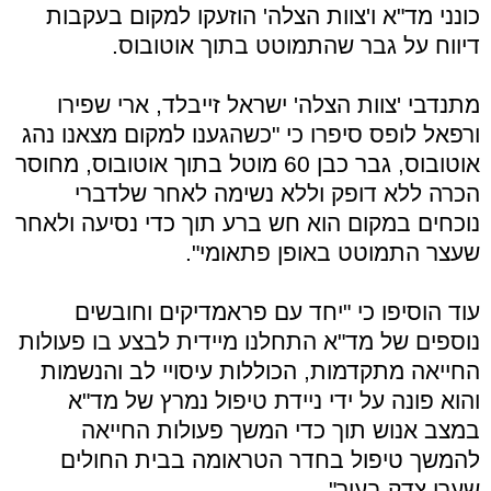
כונני מד"א ו'צוות הצלה' הוזעקו למקום בעקבות
דיווח על גבר שהתמוטט בתוך אוטובוס.
מתנדבי 'צוות הצלה' ישראל זייבלד, ארי שפירו
ורפאל לופס סיפרו כי "כשהגענו למקום מצאנו נהג
אוטובוס, גבר כבן 60 מוטל בתוך אוטובוס, מחוסר
הכרה ללא דופק וללא נשימה לאחר שלדברי
נוכחים במקום הוא חש ברע תוך כדי נסיעה ולאחר
שעצר התמוטט באופן פתאומי".
עוד הוסיפו כי "יחד עם פראמדיקים וחובשים
נוספים של מד"א התחלנו מיידית לבצע בו פעולות
החייאה מתקדמות, הכוללות עיסויי לב והנשמות
והוא פונה על ידי ניידת טיפול נמרץ של מד"א
במצב אנוש תוך כדי המשך פעולות החייאה
להמשך טיפול בחדר הטראומה בבית החולים
שערי צדק בעיר".