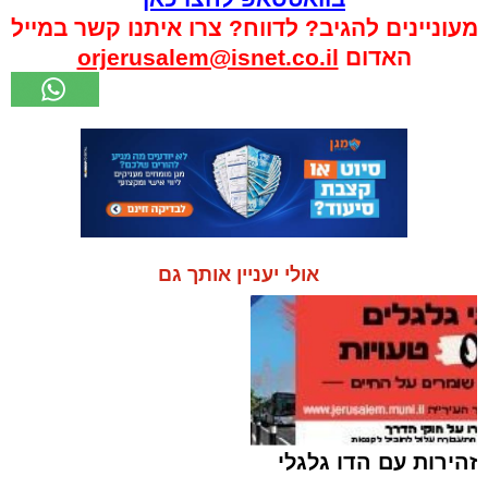
מעוניינים להגיב? לדווח? צרו איתנו קשר במייל
האדום
orjerusalem@isnet.co.il
אולי יעניין אותך גם
זהירות עם הדו גלגלי