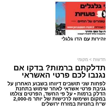
זהירות עם הדו גלגלי
חדשות
>
מקומי
תדלקתם ברמות? בדקו אם
קבוצת זמן אמת
נגנבו לכם פרטי האשראי
מערכת האתר / 18:52 07.08.26
לפחות שני תושבים דיווחו בשבוע האחרון על
גניבת פרטי אשראי לאחר שימוש בתחנת
הדלק ברמות • על פי החשד, הפרטים צולמו
במקום ושימשו לרכישות של יותר מ-2,000
ש"ח בחנויות במזרח ירושלים