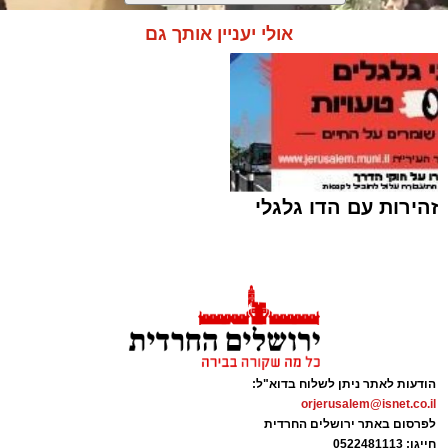
אולי יעניין אותך גם
זהירות עם הדו גלגלי
המחאה ליד בית הקפה | שימוש לפי סעיף 27א
מערכת האתר / 00:06 09.08.26
הודעות לאתר ניתן לשלוח בדוא"ל:
orjerusalem@isnet.co.il
לפרסום באתר ירושלים החרדית
חייגו: 0522481113