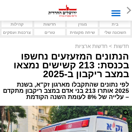
בית
מגזין
חדשות
קהילות
השכונה שלי
שיחה מקומית
טורים
צרכנות ועסקים
חדשות
>
חדשות ארציות
הנתונים המזעזעים נחשפו
בכנסת: 213 קשישים נמצאו
במצב ריקבון ב-2025
לפי נתונים שהתקבלו מארגון זק"א, בשנת
2025 אותרו 213 בני אדם במצב ריקבון מתקדם
– עלייה של 8% לעומת השנה הקודמת