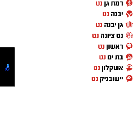
רקע מתיחות נמשכת באזור, הכוללת בין היתר
מעצר של חשוד בהשחתת רכוש במקום בשבוע
שעבר.
כוחות משטרה גדולים שהוזעקו למקום נפרסו
מבעוד מועד, הציבו מחסומים ויצרו חיץ פיזי בין
שתי הקבוצות.
באמצעות ההיערכות המשטרתית נמנעה כניסת
מפגינים לתוך מתחם בית הקפה עצמו. במהלך
ההפגנה נשמעו קריאות "שאבס" והושלכו מספר
ביצים לעבר האזור, אך השוטרים הדפו את
המתקהלים למרחק. מרבית העימותים והמחאות
התרכזו במורד הרחוב, ובתוך מתחם העסק נשמר
שקט יחסי תחת אבטחה.
להצטרפות לקבוצות ועדכוני "ירושלים החרדית"