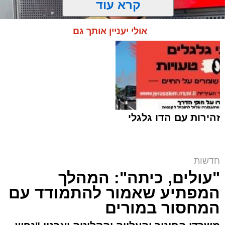
קרא עוד
אולי יעניין אותך גם
זהירות עם הדו גלגלי
קובי ידיד ז"ל | ארכיון (שימוש לפי סעיף 27א)
חדשות
ארי קאהן / 15:39 05.08.26
"עולים, כיתה": המהלך
המפתיע שאמור להתמודד עם
המחסור במורים