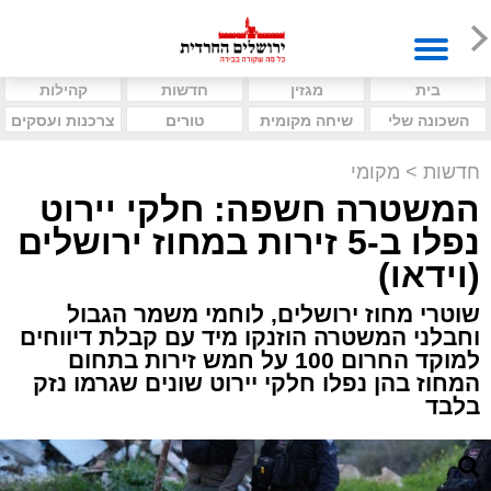
בית
מגזין
חדשות
קהילות
השכונה שלי
שיחה מקומית
טורים
צרכנות ועסקים
חדשות
>
מקומי
המשטרה חשפה: חלקי יירוט
נפלו ב-5 זירות במחוז ירושלים
(וידאו)
שוטרי מחוז ירושלים, לוחמי משמר הגבול
וחבלני המשטרה הוזנקו מיד עם קבלת דיווחים
למוקד החרום 100 על חמש זירות בתחום
המחוז בהן נפלו חלקי יירוט שונים שגרמו נזק
בלבד