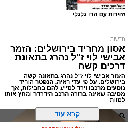
זהירות עם הדו גלגלי
חדשות
אסון מחריד בירושלים: הזמר
המחאה ליד בית הקפה | שימוש לפי סעיף 27א
אבישי לוי ז"ל נהרג בתאונת
מערכת האתר / 00:06 09.08.26
דרכים קשה
הזמר אבישי לוי ז"ל נהרג בתאונה קשה
בירושלים. על פי עדי ראיה, הנפטר הוריד
נוסעים מרכבו וירד לסייע להם בחבילות, אך
מסיבה שאינה ברורה הרכב הידרדר ומחץ אותו
תגים:
ירושלים
,
הפגנות
,
בית קפה
למוות
מוקדי החיכוך סביב פתיחת עסקים בשבת
קרא עוד
בירושלים רשמו הבוקר פרק נוסף, כאשר עימותים
קשים התפתחו סביב בית הקפה "בסמטה" הסמוך