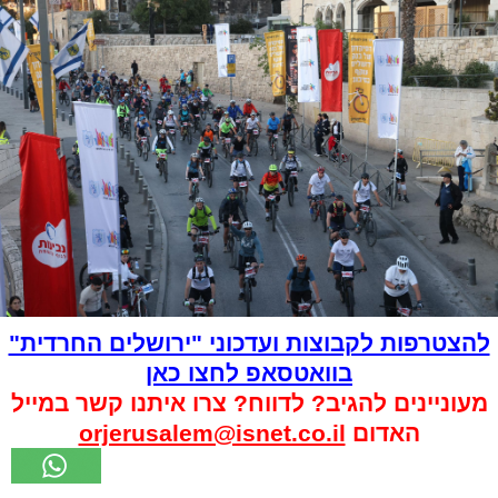
להצטרפות לקבוצות ועדכוני "ירושלים החרדית"
בוואטסאפ לחצו כאן
מעוניינים להגיב? לדווח? צרו איתנו קשר במייל
האדום
orjerusalem@isnet.co.il