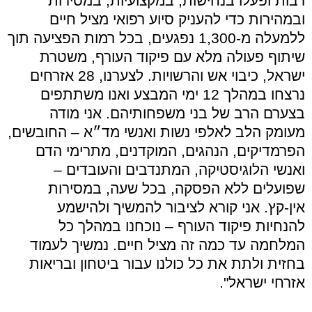
רבות ופעלו בנחישות, במקצועיות, במסירות
ובמהירות כדי להעניק סיוע רפואי מציל חיים
ללמעלה מ-1,300 נפגעים, בכל רמות הפציעה תוך
שיתוף פעולה מלא עם פיקוד העורף, משטרת
ישראל, כיבוי אש והרשויות. לצערנו, 28 אזרחים
נרצחו במהלך 12 ימי המבצע ואנו משתתפים
בצערם הרב של בני משפחותיהם. אני מודה
מעומק הלב לאלפי נשות ואנשי מד״א – החובשים,
הפרמדיקים, הנהגים, המוקדנים, מתרימי הדם
ואנשי הלוגיסטיקה, המתנדבים והעובדים –
שפועלים ללא הפסקה, בכל שעה, במסירות
אין-קץ. אני קורא לציבור להמשיך ולהישמע
להנחיות פיקוד העורף – נוכחנו במהלך כל
המלחמה עד כמה זה מציל חיים. נמשיך לעמוד
בחזית ולתת את כל כולנו עבור ביטחון ובריאות
אזרחי ישראל".