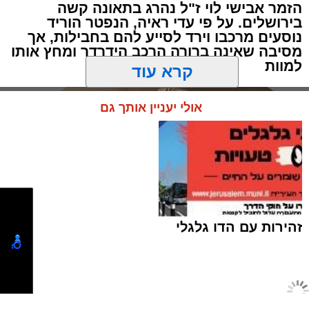
הזמר אבישי לוי ז"ל נהרג בתאונה קשה
בירושלים. על פי עדי ראיה, הנפטר הוריד
נוסעים מרכבו וירד לסייע להם בחבילות, אך
מסיבה שאינה ברורה הרכב הידרדר ומחץ אותו
למוות
תגים:
ירושלים
,
הפגנות
,
בית קפה
קרא עוד
מוקדי החיכוך סביב פתיחת עסקים בשבת
בירושלים רשמו הבוקר פרק נוסף, כאשר עימותים
אולי יעניין אותך גם
קשים התפתחו סביב בית הקפה "בסמטה" הסמוך
לרחוב אגריפס. מדובר בשבת השישית ברציפות
שבה נרשמת מחסות והתקהלות סביב המקום.
הבוקר שוב הגיעו למקום מתפללים מהקהילות
הקנאיות בעיר בקריאות לדרוש את סגירת בית
הקפה. מנגד, התייצבו באזור מאות תושבים
זהירות עם הדו גלגלי
חילונים ופעילי שמאל שהגיעו לתמוך בעסק.
לדברי גורמים בשטח, במקום נרשמו התקהלויות
קולניות, קריאות מחאה, וניסיונות של מפגינים