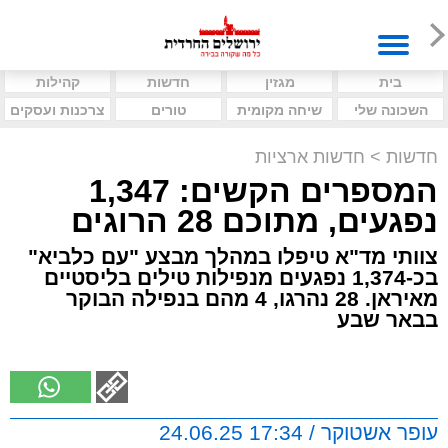
בית
מגזין
חדשות
קהילות
השכונה שלי
שיחה מקומית
טורים
צרכנות ועסקים
חדשות
>
חדשות ארציות
המספרים הקשים: 1,347
נפגעים, מתוכם 28 הרוגים
צוותי מד"א טיפלו במהלך מבצע "עם כלביא"
בכ-1,374 נפגעים מנפילות טילים בליסטיים
מאיראן. 28 נהרגו, 4 מהם בנפילה הבוקר
בבאר שבע
עופר אשטוקר / 17:34 24.06.25