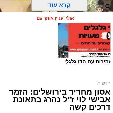
קרא עוד
אולי יעניין אותך גם
זהירות עם הדו גלגלי
חדשות
אסון מחריד בירושלים: הזמר
המחאה ליד בית הקפה | שימוש לפי סעיף 27א
אבישי לוי ז"ל נהרג בתאונת
מערכת האתר / 00:06 09.08.26
דרכים קשה