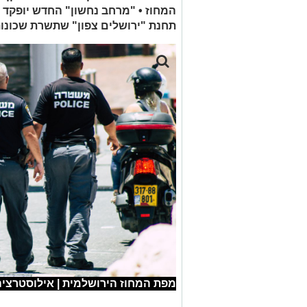
המחוז • "מרחב נחשון" החדש יופקד 
תחנת "ירושלים צפון" שתשרת שכונות
מפת המחוז הירושלמית | אילוסטרציה utterstock