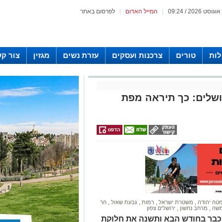
|
המייל האדום
|
לפרסום באתר
לות
טורים
צרכנות ועסקים
עזרת נשים
מגזין
צור ק
שלים: כך תיראה מפת
טה יהודה
,
משטרת ישראל
,
רמות
,
גבעת שאול
,
הר
משה
,
מרחב נחשון
,
ירושלים צפון
כבר בחודש הבא ותשנה את חלוקת