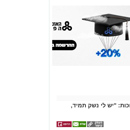
אולי
יעניין
אותך
גם
זהירות עם הדו
גלגלי
ות: "יש לי נשק תמיד,