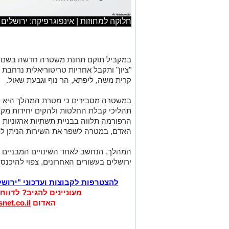
חלוקה למחוזות | אינפוגרפיקה: ירושלים
במקביל תוקם תחנת משטרה חדשה בשם "י
"ציון" ותקבל אחריות טריטוריאלית נרחבת ע
קרית משה, ליפתא, הר נוף וגבעת שאול.
במשטרה מסבירים כי מטרת המהלך היא 
תהליכי קבלת החלטות ולהקים יחידות מקצו
הרפורמה תלווה בבניית תשתיות ארגוניות
האדם, במטרה לשפר את השירות הניתן לת
המהלך, הנחשב לאחד השינויים המבניים ה
ירושלים בעשורים האחרונים, צפוי להיכנס לתוקף בא
להצטרפות לקבוצות ועדכוני "ירוש
מעוניינים להגיב? לדווח
האדום
net.co.il