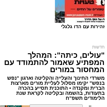
זהירות עם הדו גלגלי
קובי ידיד ז"ל | ארכיון (שימוש לפי סעיף 27א)
חדשות
ארי קאהן / 15:39 05.08.26
"עולים, כיתה": המהלך
המפתיע שאמור להתמודד עם
המחסור במורים
משרדי החינוך והעלייה והקליטה וארגון "נפש
בנפש" יקימו מסלול לעליית מורים מארצות
תגים:
פסגת זאב
,
ירושלים
,
זק"א
,
קפריסין
,
טביעה
הברית ומקנדה • התוכנית תסייע בהכרה
בתעודות, בהשמה ובקליטה לקראת שנת
,
משרד החוץ
,
חדשות ירושלים
,
ירושלים החרדית
,
הלימודים תשפ"ח
לימסול
,
קובי ידיד