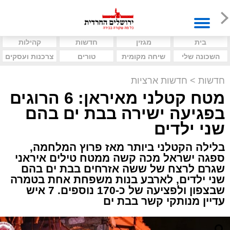
בית
מגזין
חדשות
קהילות
השכונה שלי
שיחה מקומית
טורים
צרכנות ועסקים
חדשות
>
חדשות ארציות
מטח קטלני מאיראן: 6 הרוגים
בפגיעה ישירה בבת ים בהם
שני ילדים
בלילה הקטלני ביותר מאז פרוץ המלחמה,
ספגה ישראל מכה קשה ממטח טילים איראני
שגרם לרצח של ששה אזרחים בבת ים בהם
שני ילדים, לארבע בנות משפחת אחת בטמרה
שבצפון ולפציעה של כ-170 נוספים. 7 איש
עדיין מנותקי קשר בבת ים