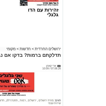
זהירות עם הדו
גלגלי
ירושלים החרדית
>
חדשות
>
מקומי
קבוצת זמן אמת
תדלקתם ברמות? בדקו אם נג
אסון בירושלים: הזמר אבישי לוי ז"ל משכ
אדוניהו הכהן בירושלים.
ארי קאהן
07.08.26 / 10:09
על פי עדי ראיה, הנפטר הוריד נוסעים מרכ
שאינה ברורה הרכב הידרדר ומחץ אותו למו
כוחות הצלה שהגיעו למקום מצאו אותו במצ
החייאה. במקביל הוא פונה לבית החולים 
ההצלה ולדאבון לב המשפחה הוא נפטר.
תגים:
מזרח ירושלים
,
ירושלים
,
רמות
,
תחנת דלק
,
חדשו
שירות עצמי
הלווייתו תתקיים במוצאי שבת.