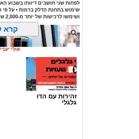
לפחות שני תושבים דיווחו בשבוע הא
שימוש בתחנת הדלק ברמות • על פי 
ת.נ.צ.ב.ה
ושימשו לרכישות של יותר מ-2,000 ש"ח בחנויות במזרח ירושלים
להצטרפות לקבוצות ועדכוני "ירוש
קרא ע
מעוניינים להגיב? לדווח
האדום
net.co.il
אולי יעניי
זהירות עם הדו
גלגלי