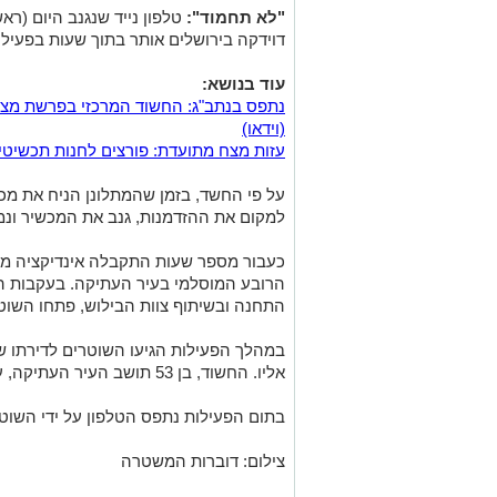
"לא תחמוד":
טלפון נייד שנגנב היום (רא
דוידקה בירושלים אותר בתוך שעות בפעילו
עוד בנושא:
נתפס בנתב"ג: החשוד המרכזי בפרשת מצב
(וידאו)
עזות מצח מתועדת: פורצים לחנות תכשיט
על פי החשד, בזמן שהמתלונן הניח את מכש
למקום את ההזדמנות, גנב את המכשיר ונמ
כעבור מספר שעות התקבלה אינדיקציה ממ
הרובע המוסלמי בעיר העתיקה. בעקבות המי
התחנה ובשיתוף צוות הבילוש, פתחו השוט
במהלך הפעילות הגיעו השוטרים לדירתו 
אליו. החשוד, בן 53 תושב העיר העתיקה, עוכב לחקירה בתחנת המשטרה.
בתום הפעילות נתפס הטלפון על ידי השוטר
צילום: דוברות המשטרה