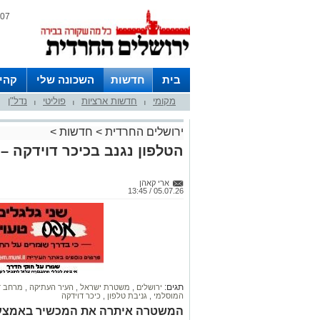
07 אוגוסט 2026 / 20:09
בית
חדשות
השכונה שלי
קהי
מקומי
חדשות ארציות
פוליטי
נדל"ן
חצרות
|
|
|
ירושלים החרדית
>
חדשות
>
הטלפון נגנב בכיכר דוידקה –
ארי קאהן
05.07.26 / 13:45
תגים:
ירושלים
,
משטרת ישראל
,
העיר העתיקה
,
מרחב ד
המוסלמי
,
גניבת טלפון
,
כיכר דוידקה
המשטרה איתרה את המכשיר באמצעות