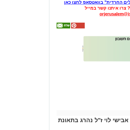
לים החרדית" בוואטסאפ לחצו כאן
? צרו איתנו קשר במייל
orjerusalem@is
אולי
יעניין
אותך
גם
זהירות עם הדו
גלגלי
אבישי לוי ז"ל נהרג בתאונת