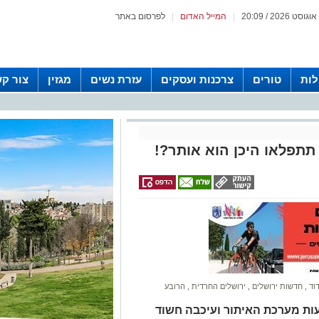
|
המייל האדום
|
לפרסום באתר
לות
טורים
צרכנות ועסקים
עזרת נשים
מגזין
צור ק
 תתפלאו היכן הוא אותר?!
וד
,
חדשות ירושלים
,
ירושלים החרדית
,
הרובע
 מערכת האיתור ועיכבה חשוד