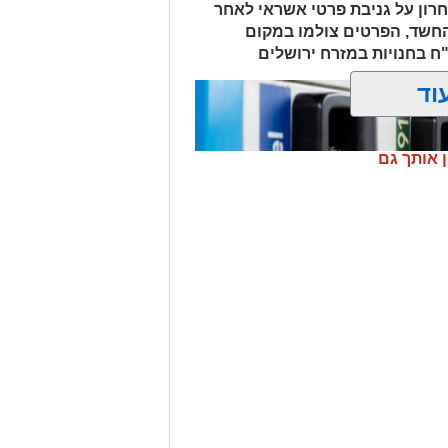
חרון על גניבת פרטי אשראי לאחר
החשד, הפרטים צולמו במקום
לים החרדית" בוואטסאפ לחצו כאן
וד
? צרו איתנו קשר במייל
orjerusalem@is
ן אותך גם