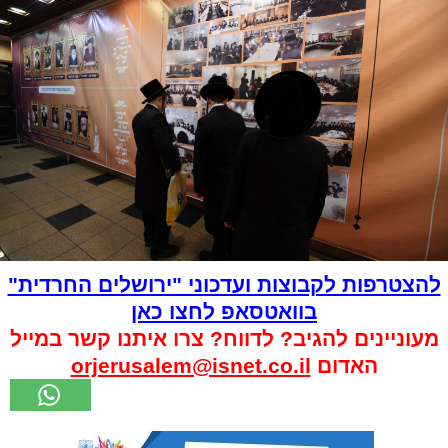
להצטרפות לקבוצות ועדכוני "ירושלים החרדית"
בוואטסאפ לחצו כאן
מעוניינים להגיב? לדווח? צרו איתנו קשר במייל
האדום
orjerusalem@isnet.co.il