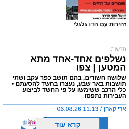
זהירות עם הדו גלגלי
ח"כ סוכות בסיור בבתי ספר במזרח ירושלים |
חדשות
דוברות
נשלפים אחד-אחד מתא
ארי קאהן / 16:42 06.08.26
המטען | צפו
שלושה חשודים, בהם תושב כפר עקב ושתי
תושבות באר שבע, נעצרו בחשד להסעתם •
כלי הרכב ששימשו על פי החשד לביצוע
העבירות נתפסו
תגים:
מזרח ירושלים
,
ירושלים
,
מעצר
,
משטרת
ארי קאהן / 11:13 06.08.26
ישראל
,
איומים
,
חדשות ירושלים
,
ירושלים החרדית
,
צבי סוכות
קרא עוד