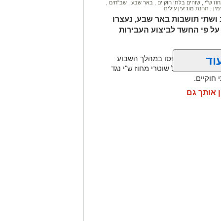
וז ש"י
,
שוהים בלתי חוקיים
,
באר שבע
,
שב"חים
,
מין
,
תחנת מודיעין עילית
ושתי תושבות באר שבע, נעצרו
ל פי החשד לביצוע העבירות
וד
שטחי המדינה נתפסו במהלך השבוע
ילות יזומה של שוטרי מחוז ש"י נגד
חוקיים.
ן אותך גם
וע | צפו