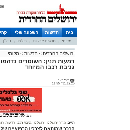
06 אוגוסט 2026 / 15:57
בית
חדשות
השכונה שלי
קהי
מקומי
חדשות ארציות
פוליטי
נדל"ן
חצרות
|
|
|
ירושלים החרדית
>
חדשות
>
מקומי
דמעות תנין: השוטרים נדהמו 
גניבת רכבו המיוחד
ארי קאהן
31.12.25 / 11:55
תגים:
מזרח ירושלים
,
ירושלים
,
גניבת רכב
,
חדשות ירו
הרכב שהותאם לצרכיו הרפואיים של 