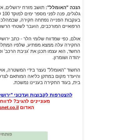
הנכה "האומלל":
תושב מזרח ירושלים, א
גלג
בעקבות הפנייה נפתחה חקירה, שבמהלכה 
הרפואיים המורכבים, הועבר לשטחי הרשו
החקירה עלה ממצא מפתיע, שלפיו המתלונ
החשד, הוא עצמו תכנן את 'גניבת הרכב' ו
יהודה ושומרון.
החשוד "האומלל" נעצר בידי המשטרה, אול
והיעדר מקום במתקן כליאה המותאם לצר
בית, בעוד החקירה בעניינו נמשכת.
להצטרפות לקבוצות ועדכוני "ירוש
מעוניינים להגיב? לדווח
האדום
net.co.il