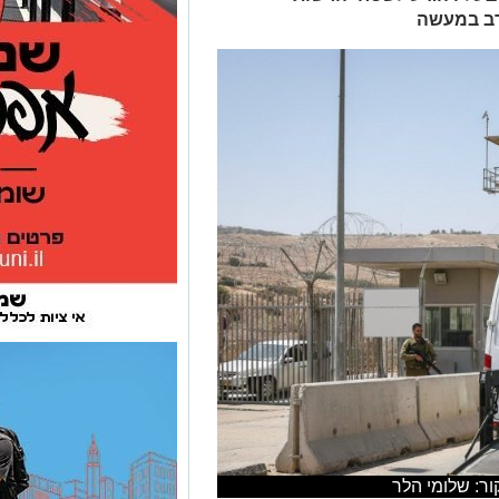
רב במעשה
ר: שלומי הלר