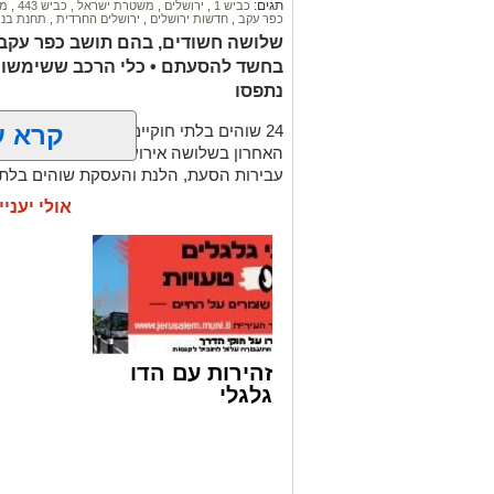
תגים:
כביש 1
,
ירושלים
,
משטרת ישראל
,
כביש 443
,
מח
כפר עקב
,
חדשות ירושלים
,
ירושלים החרדית
,
תחנת בני
שלושה חשודים, בהם תושב כפר עקב 
בחשד להסעתם • כלי הרכב ששימשו ע
נתפסו
קרא ע
24 שוהים בלתי חוקיים שניסו להסתנן ל
האחרון בשלושה אירועים שונים במסגרת פע
עבירות הסעת, הלנת והעסקת שוהים בלתי 
אולי יעניי
עוד בנושא:
צפו במרדף שהסתיים במעצר
האוטובוס נעצר - והחשד התברר כמוצדק
התחבא בתא המטען – ואז התברר: תכנן פיג
זהירות עם הדו
גלגלי