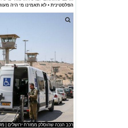
הפלסטינית • לא תאמינו מי היה מעו
רכב הנכה שהוסלק ממזרח ירושלים | מקו