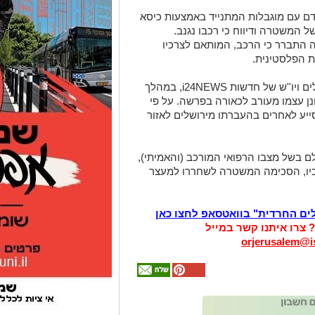
דם עם מוגבלות המתנייד באמצעות כיסא
לים, פנה לפני מספר ימים למוקד 100 של המשטרה ודיווח כי רכבו נגנב.
התברר כי הרכב, המותאם לצרכיו
ת הפלסטינית.
אולם, כפי שמדווח שלומי הלר - כתב ירושלים ויו''ש של חדשות i24NEWS, במהלך
ן עצמו מעורב לכאורה בפרשה. על פי
סייע לאחרים בהעברתו מירושלים לאזור
ם בשל מצבו הרפואי המורכב (והאמיתי),
כיו, הסכימה המשטרה לשחררו למעצר
לים החרדית" בוואטסאפ לחצו כאן
? צרו איתנו קשר במייל
orjerusalem@is
אולי
יעניין