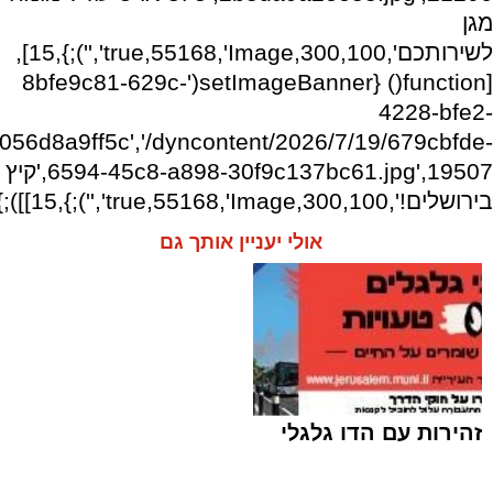
מגן
לשירותכם',300,100,true,55168,'Image','');},15],
[function() {setImageBanner('8bfe9c81-629c-
4228-bfe2-
056d8a9ff5c','/dyncontent/2026/7/19/679cbfde-
6594-45c8-a898-30f9c137bc61.jpg',19507,'קיץ
בירושלים!',300,100,true,55168,'Image','');},15]]);})
אולי יעניין אותך גם
זהירות עם הדו גלגלי