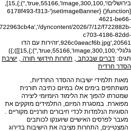
בירושלים!',300,100,true,55166,'Image','');},15],
[function() {setImageBanner('6178f493-f313-
4621-be66-
722963cb4a','/dyncontent/2026/7/12/f722882b-
c703-4186-82dd-
926c0aeacf6b.jpg',20561,'זהירות עם הדו
גלגלי',300,100,true,55166,'Image','');},15]]);})
תגים:
דברים שבכתב
,
תחרות חידושי תורה
,
ישיבת
הסדר חרדית
מאות תלמידי ישיבות ההסדר החרדיות,
משתתפים בימים אלו במיזם כתיבה תורנית
שמטרתו להפוך את הלימוד היומיומי ליצירה
מפוארת. במסגרת המיזם, התלמידים מזקקים את
הסוגיות הנלמדות לכדי חיבורים תורניים מקוריים .
מעבר לפרסים האישיים שיוענקו לכותבים
המצטיינים, התחרות מציבה את הישיבות בדירוג