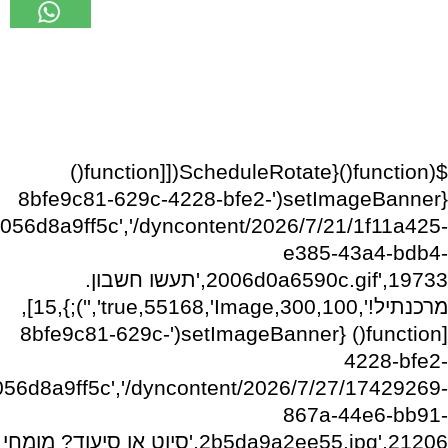
$(function(){ScheduleRotate([[function()
{setImageBanner('8bfe9c81-629c-4228-bfe2-
056d8a9ff5c','/dyncontent/2026/7/21/1f11a425-
e385-43a4-bdb4-
2006d0a6590c.gif',19733,'תעשו חשבון.
מרכנתיל!',300,100,true,55168,'Image','');},15],
[function() {setImageBanner('8bfe9c81-629c-
4228-bfe2-
056d8a9ff5c','/dyncontent/2026/7/27/17429269-
867a-44e6-bb91-
2b5da9a2ee55.jpg',21206,'סיוט או סיעוד? מומחי