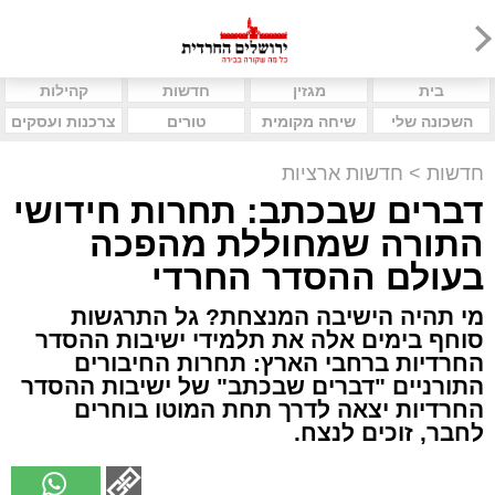
בית
מגזין
חדשות
קהילות
השכונה שלי
שיחה מקומית
טורים
צרכנות ועסקים
חדשות
>
חדשות ארציות
דברים שבכתב: תחרות חידושי
התורה שמחוללת מהפכה
בעולם ההסדר החרדי
מי תהיה הישיבה המנצחת? גל התרגשות
סוחף בימים אלה את תלמידי ישיבות ההסדר
החרדיות ברחבי הארץ: תחרות החיבורים
התורניים "דברים שבכתב" של ישיבות ההסדר
החרדיות יצאה לדרך תחת המוטו בוחרים
לחבר, זוכים לנצח.