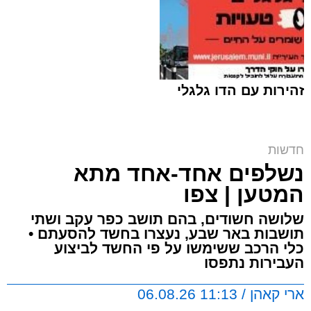
זהירות עם הדו גלגלי
ח"כ סוכות בסיור בבתי ספר במזרח ירושלים |
חדשות
דוברות
נשלפים אחד-אחד מתא
ארי קאהן / 16:42 06.08.26
המטען | צפו
שלושה חשודים, בהם תושב כפר עקב ושתי
תושבות באר שבע, נעצרו בחשד להסעתם •
כלי הרכב ששימשו על פי החשד לביצוע
העבירות נתפסו
$(function(){ScheduleRotate([[function()
ארי קאהן / 11:13 06.08.26
{setImageBanner('310d087a-6d41-48a2-91b6-