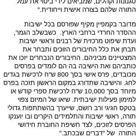
סגנונות וקהלים, שמביאים לידי ביטוי את עמל
התורה שלהם בצורה אישית וייחודית."
מדובר בקמפיין מקיף שפורסם בכל ישיבות
ההסדר החרדי ברחבי הארץ. כשבשלב הגמר,
ועדת שיפוט מרכזית של רבנים וראשי ישיבות
תבחן את כלל החיבורים הזוכים ותבחר את
המצטיינים מביניהם. החיבורים הנבחרים יזכו את
כותביהם ואת הישיבה בה הם לומדים בפרסים
מכובדים, פרס אישי בסך 800 ש"ח לרכישת בגדים
לחג. והישיבה שתדורג במקום הראשון תזכה בפרס
מיוחד בסך 10,000 ש"ח לרכישת ספרי קודש או
למימון פעילות ישיבתית. שיאו של המיזם צפוי
בטקס חגיגי ורב רושם, שייערך בהשתתפות גדולי
תורה, ראשי ישיבות והתלמידים היקרים ובו יוענקו
הפרסים לזוכים, לצד חשיפת החוברת חידושי
התורה של "דברים שבכתב."