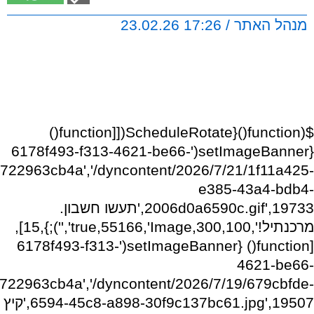
מנהל האתר / 17:26 23.02.26
$(function(){ScheduleRotate([[function()
{setImageBanner('6178f493-f313-4621-be66-
722963cb4a','/dyncontent/2026/7/21/1f11a425-
e385-43a4-bdb4-
2006d0a6590c.gif',19733,'תעשו חשבון.
מרכנתיל!',300,100,true,55166,'Image','');},15],
[function() {setImageBanner('6178f493-f313-
4621-be66-
722963cb4a','/dyncontent/2026/7/19/679cbfde-
6594-45c8-a898-30f9c137bc61.jpg',19507,'קיץ