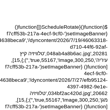
$(function(){ScheduleRotate([[function()
{setImageBanner('f7cff53b-217a-4ecf-9cf0-
638beca9','/dyncontent/2026/7/19/46063318-
d710-44f6-92af-
048ab4a8b6ac.jpg',20281,'טלוויזיה קיץ
עיריה',300,250,true,55167,'Image','');},15],
[function() {setImageBanner('f7cff53b-217a-
4ecf-9cf0-
4638beca9','/dyncontent/2026/7/27/efb95124-
4397-4982-9e1e-
034bf2ac420d.jpg',20662,'טלוויזיה
מגן',300,250,true,55167,'Image','');},15],
[function() {setImageBanner('f7cff53b-217a-